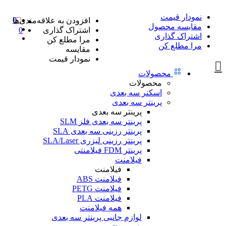
نمودار قیمت
0
افزودن به علاقه‌مندی‌ها
مقایسه محصول
اشتراک گذاری
0
اشتراک گذاری
مرا مطلع کن
مرا مطلع کن
مقایسه
نمودار قیمت
محصولات
محصولات
اسکنر سه بعدی
پرینتر سه بعدی
پرینتر سه بعدی
پرینتر سه بعدی فلز SLM
پرینتر رزینی سه بعدی SLA
پرینتر رزینی لیزری SLA/Laser
پرینتر FDM فیلامنتی
فیلامنت
فیلامنت
فیلامنت ABS
فیلامنت PETG
فیلامنت PLA
همه فیلامنت
لوازم جانبی پرینتر سه بعدی