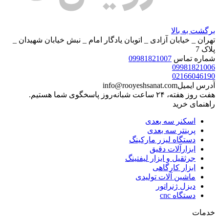
برگشت به بالا
تهران _ خیابان آزادی _ اتوبان یادگار امام _ نبش خیابان شهیدان _
پلاک 7
شماره تماس
09981821007
09981821006
02166046190
آدرس ایمیل
info@rooyeshsanat.com
هفت روز هفته، ۲۴ ساعت شبانه‌روز پاسخگوی شما هستیم.
راهنمای خرید
اسکنر سه بعدی
پرینتر سه بعدی
دستگاه لیزر مارکینگ
ابزارآلات دقیق
جرثقیل و ابزار لیفتینگ
ابزار کارگاهی
ماشین آلات تولیدی
دیزل ژنراتور
دستگاه cnc
خدمات