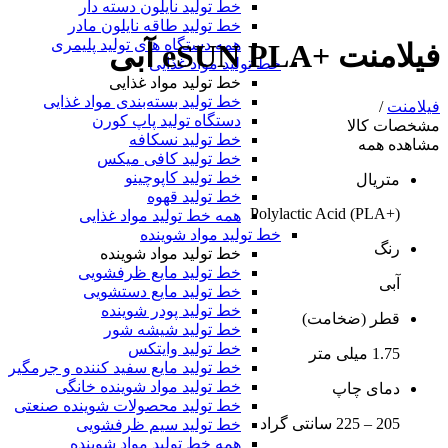
خط تولید نایلون دسته دار
خط تولید طاقه نایلون مادر
همه دستگاه های تولید پلیمری
فیلامنت +eSUN PLA آبی
خط تولید مواد غذایی
خط تولید مواد غذایی
خط تولید بسته‌بندی مواد غذایی
فیلامنت
/
دستگاه تولید پاپ کورن
مشخصات کالا
خط تولید نسکافه
مشاهده همه
خط تولید کافی میکس
خط تولید کاپوچینو
متریال
خط تولید قهوه
(+PLA) Polylactic Acid
همه خط تولید مواد غذایی
خط تولید مواد شوینده
رنگ
خط تولید مواد شوینده
خط تولید مایع ظرفشویی
آبی
خط تولید مایع دستشویی
خط تولید پودر شوینده
قطر (ضخامت)
خط تولید شیشه شور
خط تولید وایتکس
1.75 میلی متر
خط تولید مایع سفید کننده و جرمگیر
خط تولید مواد شوینده خانگی
دمای چاپ
خط تولید محصولات شوینده صنعتی
205 – 225 سانتی گراد
خط تولید سیم ظرفشویی
همه خط تولید مواد شوینده