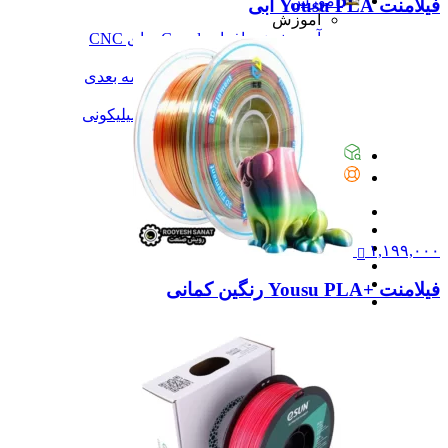
آموزش
فیلامنت Yousu PLA آبی
آموزش
آموزش نرم‌افزار G-code برای CNC
آموزش نرم‌افزار سالیدورک
آموزش جامع ساخت پرینتر سه بعدی
آموزش تراشکاری
آموزش کامل ساخت قالب سیلیکونی
همه آموزش
پیگیری سفارشات
تماس با ما
۱,۱۹۹,۰۰۰
فیلامنت +Yousu PLA رنگین کمانی