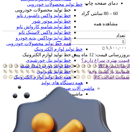
دمای صفحه چاپ
خط تولید محصولات خودرویی
خط تولید محصولات خودرویی
60 – 80 سانتی گراد
خط تولید واکس داشبورد نانو
خط تولید موتور شور
مشاهده همه
خط تولید شامپو کارواش نانو
خط تولید واکس لاستیک نانو
تعداد
خط تولید یوداکس بدنه خودرو
همه خط تولید محصولات خودرویی
۱,۱۰۰,۰۰۰
خط تولید لوازم الکترونیک
خط تولید لوازم الکترونیک
بروزرسانی قیمت:
12 ماه پیش
خط تولید پنل خورشیدی
قیمت بهتری سراغ دارید؟
خط تولید دوربین مداربسته
ارسال سریع کالا
خط تولید تلویزیون
ضمانت بازگشت وجه
همه خط تولید لوازم الکترونیک
ضمانت اضالت کالا
همه دستگاه های تولید
ماشین آلات صنعتی
ماشین آلات صنعتی
فرز cnc
فرز cnc
فرز افقی CNC
فرز بورینگ cnc
فرز دروازه ای CNC
فرز دنده زنی CNC