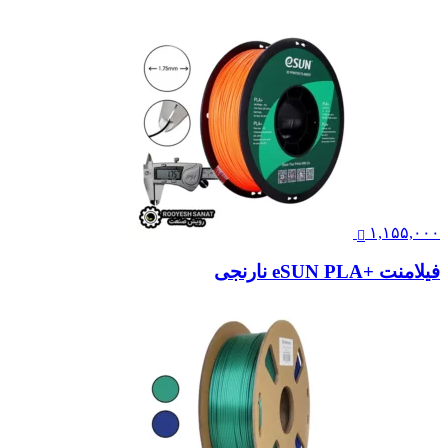
۱,۱۵۵,۰۰۰
فیلامنت +eSUN PLA نارنجی