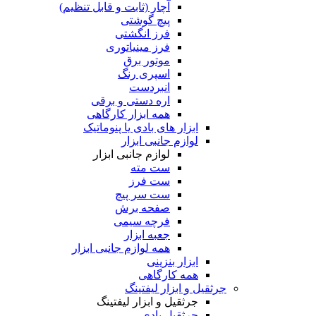
آچار (ثابت و قابل تنظیم)
پیچ گوشتی
فرز انگشتی
فرز مینیاتوری
موتور برق
اسپری رنگ
انبردست
اره دستی و برقی
همه ابزار کارگاهی
ابزار های بادی یا پنوماتیک
لوازم جانبی ابزار
لوازم جانبی ابزار
ست مته
ست فرز
ست سر پیچ
صفحه برش
فرچه سیمی
جعبه ابزار
همه لوازم جانبی ابزار
ابزار بنزینی
همه کارگاهی
جرثقیل و ابزار لیفتینگ
جرثقیل و ابزار لیفتینگ
جرثقیل بادی