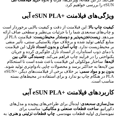
eSUN را بررسی خواهیم کرد.
ویژگی‌های فیلامنت +eSUN PLA آبی
کیفیت چاپ بالا
: این فیلامنت از دقت و کیفیت بالایی برخوردار است
و چاپ‌های سه‌بعدی شما را با جزئیات بی‌نظیر و سطحی صاف ارائه
می‌دهد.
زیست‌تجزیه‌پذیر و دوستدار محیط‌زیست
: فیلامنت PLA از
منابع گیاهی تولید شده و برخلاف مواد پلاستیکی سنتی، تأثیر منفی
بر محیط‌زیست ندارد.
چاپ آسان و بدون انسداد نازل
: این فیلامنت
با دمای ذوب استاندارد، از انسداد نازل جلوگیری کرده و جریان
یکنواختی را در فرآیند چاپ فراهم می‌کند.
چسبندگی عالی بین
لایه‌ها
: ساختار مولکولی این فیلامنت باعث شده است تا استحکام
بین لایه‌ها به حداکثر برسد و محصولات چاپی بادوام‌تری تولید شوند.
بدون بو و مواد سمی
: بر خلاف برخی از فیلامنت‌های دیگر، +eSUN
PLA در هنگام چاپ بو ندارد و برای استفاده در محیط‌های بسته
مناسب است.
کاربردهای فیلامنت +eSUN PLA آبی
مدل‌سازی سه‌بعدی
: ایده‌آل برای طراحی‌های پیچیده و مدل‌های
دکوراتیو.
ساخت قطعات صنعتی و مکانیکی
: مناسب برای
نمونه‌سازی اولیه قطعات مهندسی.
چاپ قطعات تزئینی و هنری
: به