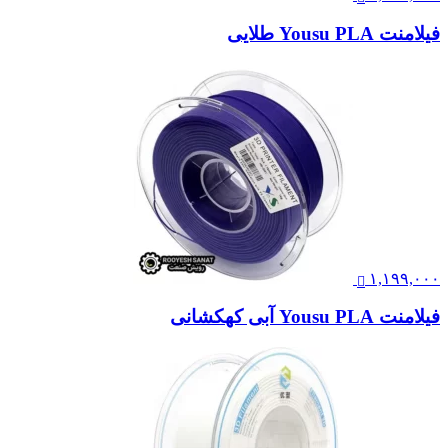
فیلامنت Yousu PLA طلایی
۱,۱۹۹,۰۰۰
فیلامنت Yousu PLA آبی کهکشانی