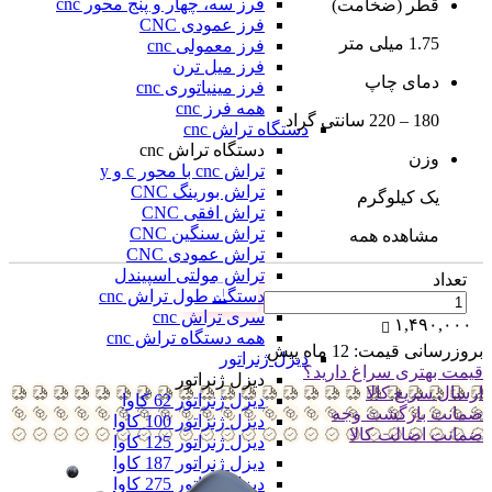
فرز سه، چهار و پنج محور cnc
قطر (ضخامت)
فرز عمودی CNC
1.75 میلی متر
فرز معمولی cnc
فرز میل ترن
دمای چاپ
فرز مینیاتوری cnc
همه فرز cnc
180 – 220 سانتی گراد
دستگاه تراش cnc
دستگاه تراش cnc
وزن
تراش cnc با محور c و y
تراش بورینگ CNC
یک کیلوگرم
تراش افقی CNC
تراش سنگین CNC
مشاهده همه
تراش عمودی CNC
تراش مولتی اسپیندل
تعداد
دستگاه طول تراش cnc
سری تراش cnc
۱,۴۹۰,۰۰۰
همه دستگاه تراش cnc
بروزرسانی قیمت:
12 ماه پیش
دیزل ژنراتور
قیمت بهتری سراغ دارید؟
دیزل ژنراتور
ارسال سریع کالا
دیزل ژنراتور 62 کاوا
ضمانت بازگشت وجه
دیزل ژنزاتور 100 کاوا
ضمانت اضالت کالا
دیزل ژنراتور 125 کاوا
دیزل ژنراتور 187 کاوا
دیزل ژنزاتور 275 کاوا