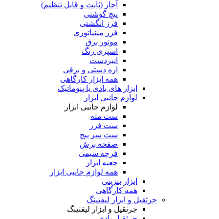
آچار (ثابت و قابل تنظیم)
پیچ گوشتی
فرز انگشتی
فرز مینیاتوری
موتور برق
اسپری رنگ
انبردست
اره دستی و برقی
همه ابزار کارگاهی
ابزار های بادی یا پنوماتیک
لوازم جانبی ابزار
لوازم جانبی ابزار
ست مته
ست فرز
ست سر پیچ
صفحه برش
فرچه سیمی
جعبه ابزار
همه لوازم جانبی ابزار
ابزار بنزینی
همه کارگاهی
جرثقیل و ابزار لیفتینگ
جرثقیل و ابزار لیفتینگ
جرثقیل بادی