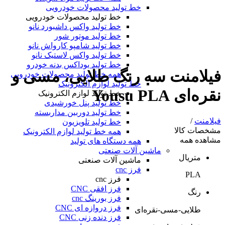
خط تولید محصولات خودرویی
خط تولید محصولات خودرویی
خط تولید واکس داشبورد نانو
خط تولید موتور شور
خط تولید شامپو کارواش نانو
خط تولید واکس لاستیک نانو
خط تولید یوداکس بدنه خودرو
فیلامنت سه رنگ طلایی، مسی و
همه خط تولید محصولات خودرویی
خط تولید لوازم الکترونیک
نقره‌ای Yousu PLA
خط تولید لوازم الکترونیک
خط تولید پنل خورشیدی
خط تولید دوربین مداربسته
فیلامنت
/
خط تولید تلویزیون
مشخصات کالا
همه خط تولید لوازم الکترونیک
مشاهده همه
همه دستگاه های تولید
ماشین آلات صنعتی
متریال
ماشین آلات صنعتی
فرز cnc
PLA
فرز cnc
فرز افقی CNC
رنگ
فرز بورینگ cnc
فرز دروازه ای CNC
طلایی-مسی-نقره‌ای
فرز دنده زنی CNC