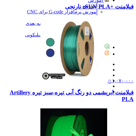
آموزش
فیلامنت +eSUN PLA نارنجی
آموزش
آموزش نرم‌افزار G-code برای CNC
آموزش نرم‌افزار سالیدورک
آموزش جامع ساخت پرینتر سه بعدی
آموزش تراشکاری
آموزش کامل ساخت قالب سیلیکونی
همه آموزش
پیگیری سفارشات
تماس با ما
۱,۰۷۰,۰۰۰
فیلامنت ابریشمی دو رنگ آبی تیره-سبز تیره Artillery
PLA