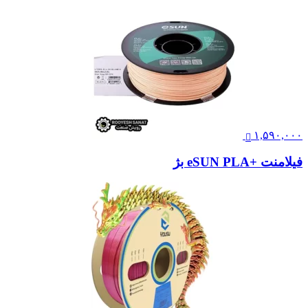
۱,۵۹۰,۰۰۰
فیلامنت +eSUN PLA بژ