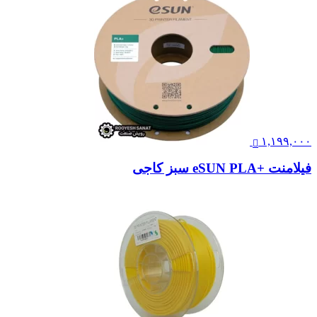
۱,۱۹۹,۰۰۰
فیلامنت +eSUN PLA سبز کاجی