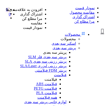
نمودار قیمت
0
افزودن به علاقه‌مندی‌ها
مقایسه محصول
اشتراک گذاری
0
اشتراک گذاری
مرا مطلع کن
مرا مطلع کن
مقایسه
نمودار قیمت
محصولات
محصولات
اسکنر سه بعدی
پرینتر سه بعدی
پرینتر سه بعدی
پرینتر سه بعدی فلز SLM
پرینتر رزینی سه بعدی SLA
پرینتر رزینی لیزری SLA/Laser
پرینتر FDM فیلامنتی
فیلامنت
فیلامنت
فیلامنت ABS
فیلامنت PETG
فیلامنت PLA
همه فیلامنت
لوازم جانبی پرینتر سه بعدی