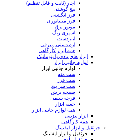
آچار (ثابت و قابل تنظیم)
پیچ گوشتی
فرز انگشتی
فرز مینیاتوری
موتور برق
اسپری رنگ
انبردست
اره دستی و برقی
همه ابزار کارگاهی
ابزار های بادی یا پنوماتیک
لوازم جانبی ابزار
لوازم جانبی ابزار
ست مته
ست فرز
ست سر پیچ
صفحه برش
فرچه سیمی
جعبه ابزار
همه لوازم جانبی ابزار
ابزار بنزینی
همه کارگاهی
جرثقیل و ابزار لیفتینگ
جرثقیل و ابزار لیفتینگ
جرثقیل بادی