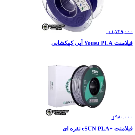
۱,۷۴۹,۰۰۰
فیلامنت Yousu PLA آبی کهکشانی
۹۸۰,۰۰۰
فیلامنت +eSUN PLA نقره ای