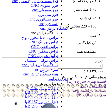
فرز سه، چهار و پنج محور cnc
قطر (ضخامت)
فرز عمودی CNC
1.75 میلی متر
فرز معمولی cnc
فرز میل ترن
دمای چاپ
فرز مینیاتوری cnc
همه فرز cnc
180 – 220 سانتی گراد
دستگاه تراش cnc
دستگاه تراش cnc
وزن
تراش cnc با محور c و y
تراش بورینگ CNC
یک کیلوگرم
تراش افقی CNC
تراش سنگین CNC
مشاهده همه
تراش عمودی CNC
تراش مولتی اسپیندل
تعداد
دستگاه طول تراش cnc
سری تراش cnc
۱,۶۳۹,۰۰۰
همه دستگاه تراش cnc
بروزرسانی قیمت:
5 ماه پیش
دیزل ژنراتور
قیمت بهتری سراغ دارید؟
دیزل ژنراتور
ارسال سریع کالا
دیزل ژنراتور 62 کاوا
ضمانت بازگشت وجه
دیزل ژنزاتور 100 کاوا
ضمانت اضالت کالا
دیزل ژنراتور 125 کاوا
دیزل ژنراتور 187 کاوا
دیزل ژنزاتور 275 کاوا