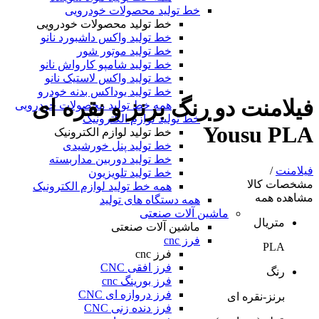
خط تولید محصولات خودرویی
خط تولید محصولات خودرویی
خط تولید واکس داشبورد نانو
خط تولید موتور شور
خط تولید شامپو کارواش نانو
خط تولید واکس لاستیک نانو
خط تولید یوداکس بدنه خودرو
فیلامنت دو رنگ برنز و نقره ای
همه خط تولید محصولات خودرویی
خط تولید لوازم الکترونیک
Yousu PLA
خط تولید لوازم الکترونیک
خط تولید پنل خورشیدی
خط تولید دوربین مداربسته
فیلامنت
/
خط تولید تلویزیون
مشخصات کالا
همه خط تولید لوازم الکترونیک
مشاهده همه
همه دستگاه های تولید
ماشین آلات صنعتی
متریال
ماشین آلات صنعتی
فرز cnc
PLA
فرز cnc
فرز افقی CNC
رنگ
فرز بورینگ cnc
فرز دروازه ای CNC
برنز-نقره ای
فرز دنده زنی CNC