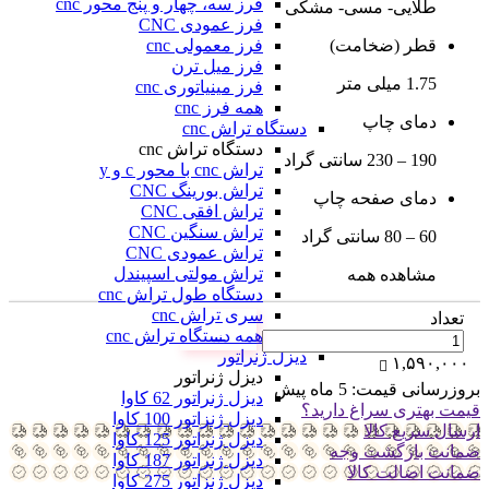
فرز سه، چهار و پنج محور cnc
طلایی- مسی- مشکی
فرز عمودی CNC
فرز معمولی cnc
قطر (ضخامت)
فرز میل ترن
1.75 میلی متر
فرز مینیاتوری cnc
همه فرز cnc
دمای چاپ
دستگاه تراش cnc
دستگاه تراش cnc
190 – 230 سانتی گراد
تراش cnc با محور c و y
تراش بورینگ CNC
دمای صفحه چاپ
تراش افقی CNC
تراش سنگین CNC
60 – 80 سانتی گراد
تراش عمودی CNC
تراش مولتی اسپیندل
مشاهده همه
دستگاه طول تراش cnc
سری تراش cnc
تعداد
همه دستگاه تراش cnc
دیزل ژنراتور
۱,۵۹۰,۰۰۰
دیزل ژنراتور
بروزرسانی قیمت:
5 ماه پیش
دیزل ژنراتور 62 کاوا
قیمت بهتری سراغ دارید؟
دیزل ژنزاتور 100 کاوا
ارسال سریع کالا
دیزل ژنراتور 125 کاوا
ضمانت بازگشت وجه
دیزل ژنراتور 187 کاوا
ضمانت اضالت کالا
دیزل ژنزاتور 275 کاوا