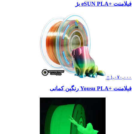
فیلامنت +eSUN PLA بژ
۱,۰۷۰,۰۰۰
فیلامنت +Yousu PLA رنگین کمانی