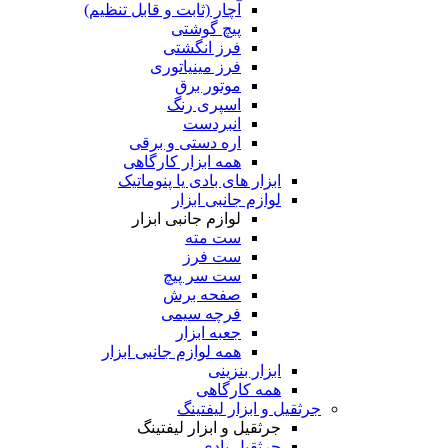
آچار (ثابت و قابل تنظیم)
پیچ گوشتی
فرز انگشتی
فرز مینیاتوری
موتور برق
اسپری رنگ
انبردست
اره دستی و برقی
همه ابزار کارگاهی
ابزار های بادی یا پنوماتیک
لوازم جانبی ابزار
لوازم جانبی ابزار
ست مته
ست فرز
ست سر پیچ
صفحه برش
فرچه سیمی
جعبه ابزار
همه لوازم جانبی ابزار
ابزار بنزینی
همه کارگاهی
جرثقیل و ابزار لیفتینگ
جرثقیل و ابزار لیفتینگ
جرثقیل بادی