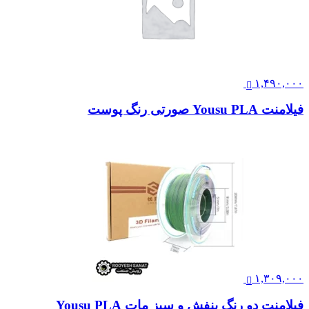
۱,۴۹۰,۰۰۰
فیلامنت Yousu PLA صورتی رنگ پوست
۱,۳۰۹,۰۰۰
فیلامنت دو رنگ بنفش و سبز مات Yousu PLA