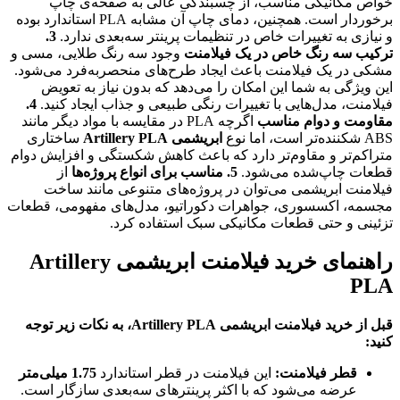
خواص مکانیکی مناسب، از چسبندگی عالی به صفحه‌ی چاپ
برخوردار است. همچنین، دمای چاپ آن مشابه PLA استاندارد بوده
و نیازی به تغییرات خاص در تنظیمات پرینتر سه‌بعدی ندارد.
3.
ترکیب سه رنگ خاص در یک فیلامنت
وجود سه رنگ طلایی، مسی و
مشکی در یک فیلامنت باعث ایجاد طرح‌های منحصربه‌فرد می‌شود.
این ویژگی به شما این امکان را می‌دهد که بدون نیاز به تعویض
فیلامنت، مدل‌هایی با تغییرات رنگی طبیعی و جذاب ایجاد کنید.
4.
مقاومت و دوام مناسب
اگرچه PLA در مقایسه با مواد دیگر مانند
ABS شکننده‌تر است، اما نوع
ابریشمی Artillery PLA
ساختاری
متراکم‌تر و مقاوم‌تر دارد که باعث کاهش شکستگی و افزایش دوام
قطعات چاپ‌شده می‌شود.
5. مناسب برای انواع پروژه‌ها
از
فیلامنت ابریشمی می‌توان در پروژه‌های متنوعی مانند ساخت
مجسمه، اکسسوری، جواهرات دکوراتیو، مدل‌های مفهومی، قطعات
تزئینی و حتی قطعات مکانیکی سبک استفاده کرد.
راهنمای خرید فیلامنت ابریشمی Artillery
PLA
قبل از خرید فیلامنت ابریشمی Artillery PLA، به نکات زیر توجه
کنید:
قطر فیلامنت:
این فیلامنت در قطر استاندارد
1.75 میلی‌متر
عرضه می‌شود که با اکثر پرینترهای سه‌بعدی سازگار است.