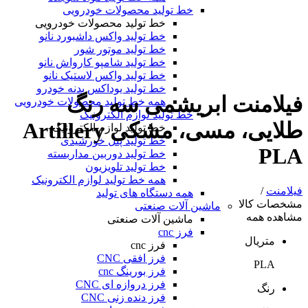
خط تولید محصولات خودرویی
خط تولید محصولات خودرویی
خط تولید واکس داشبورد نانو
خط تولید موتور شور
خط تولید شامپو کارواش نانو
خط تولید واکس لاستیک نانو
خط تولید یوداکس بدنه خودرو
فیلامنت ابریشمی سه رنگ
همه خط تولید محصولات خودرویی
خط تولید لوازم الکترونیک
طلایی، مسی، مشکی Artillery
خط تولید لوازم الکترونیک
خط تولید پنل خورشیدی
PLA
خط تولید دوربین مداربسته
خط تولید تلویزیون
همه خط تولید لوازم الکترونیک
فیلامنت
/
همه دستگاه های تولید
مشخصات کالا
ماشین آلات صنعتی
مشاهده همه
ماشین آلات صنعتی
فرز cnc
متریال
فرز cnc
فرز افقی CNC
PLA
فرز بورینگ cnc
فرز دروازه ای CNC
رنگ
فرز دنده زنی CNC