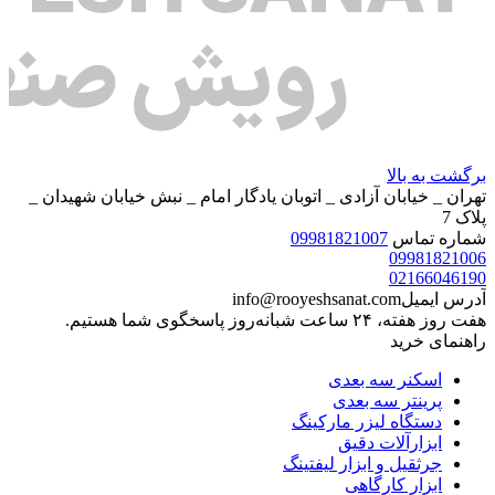
برگشت به بالا
تهران _ خیابان آزادی _ اتوبان یادگار امام _ نبش خیابان شهیدان _
پلاک 7
شماره تماس
09981821007
09981821006
02166046190
آدرس ایمیل
info@rooyeshsanat.com
هفت روز هفته، ۲۴ ساعت شبانه‌روز پاسخگوی شما هستیم.
راهنمای خرید
اسکنر سه بعدی
پرینتر سه بعدی
دستگاه لیزر مارکینگ
ابزارآلات دقیق
جرثقیل و ابزار لیفتینگ
ابزار کارگاهی