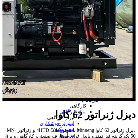
همه پرینتر سه بعدی
دستگاه لیزر مارکینگ
ابزار دقیق
ابزار دقیق
پرگار صنعتی
پوزیشنر
پوزیشنر
پوزیشنر الکتروپنوماتیکی
پوزیشنر پنوماتیکی
همه پوزیشنر
تراز
متر
ساعت اندیکاتور
چرخ متر
شیب سنج و زاویه سنج
کولیس
همه ابزار دقیق
کارگاهی
کارگاهی
ابزار کارگاهی
دیزل ژنراتور 62 کاوا
ابزار کارگاهی
اینورتر جوشکاری
جعبه بکس
دیزل ژنراتور 62 کاوا Minneng با موتور 4HTD-50L و ژنراتور MN-
دریل ها
50 یک گزینه قدرتمند و پایدار برای مصارف صنعتی، کارگاهی و برق