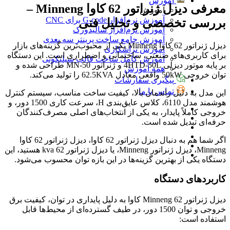
آموزش
معرفی
دیزل ژنراتور 62 کاوا Minneng –
آموزش
آموزش نرم‌افزار G-code برای CNC
بررسی تخصصی و تحلیل فنی
آموزش نرم‌افزار سالیدورک
آموزش جامع ساخت پرینتر سه بعدی
دیزل ژنراتور 62 کاوا Minneng یکی از محبوب‌ترین گزینه‌های بازار
آموزش تراشکاری
برای کاربری‌های صنعتی، ساختمانی و اضطراری است. این دستگاه
آموزش کامل ساخت قالب سیلیکونی
بر پایه موتور دیزلی 4HTD-50L و ژنراتور MN-50 طراحی شده و
همه آموزش
توان خروجی 50kW واقعی معادل 62.5KVA را تولید می‌کند.
پیگیری سفارشات
تماس با ما
این مدل به دلیل راندمان بالا، کیفیت ساخت مناسب، سیستم کنترل
هوشمند مدل 6110، کلاس عایق‌بندی H، سرعت کاری 1500 دور، و
خروجی کاملاً پایدار، به یکی از انتخاب‌های اصلی مصرف‌کنندگان
حرفه‌ای تبدیل شده است.
اگر شما هم به دنبال دیزل ژنراتور 62 کاوا، دیزل ژنراتور 62 کاوا
Minneng، دیزل ژنراتور Minneng، یا دیزل ژنراتور 62 kva هستید، این
دستگاه یکی از بهترین گزینه‌ها در این بازه توان محسوب می‌شود.
کاربردهای دستگاه
دیزل ژنراتور Minneng 62 کاوا به دلیل پایداری در توان، کیفیت برق
خروجی و توان 1500 دور، در طیف گسترده‌ای از محیط‌ها قابل
استفاده است: