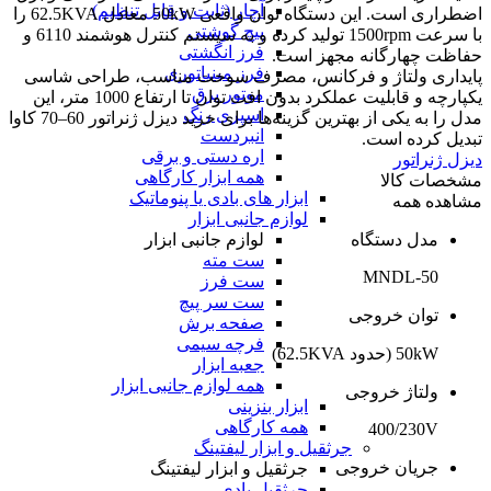
آچار (ثابت و قابل تنظیم)
اضطراری است. این دستگاه توان واقعی 50kW معادل 62.5KVA را
پیچ گوشتی
با سرعت 1500rpm تولید کرده و به سیستم کنترل هوشمند 6110 و
فرز انگشتی
حفاظت چهارگانه مجهز است.
فرز مینیاتوری
پایداری ولتاژ و فرکانس، مصرف سوخت مناسب، طراحی شاسی
موتور برق
یکپارچه و قابلیت عملکرد بدون افت توان تا ارتفاع 1000 متر، این
اسپری رنگ
مدل را به یکی از بهترین گزینه‌ها برای خرید دیزل ژنراتور 60–70 کاوا
انبردست
تبدیل کرده است.
اره دستی و برقی
دیزل ژنراتور
همه ابزار کارگاهی
مشخصات کالا
ابزار های بادی یا پنوماتیک
مشاهده همه
لوازم جانبی ابزار
لوازم جانبی ابزار
مدل دستگاه
ست مته
MNDL-50
ست فرز
ست سر پیچ
توان خروجی
صفحه برش
فرچه سیمی
50kW (حدود 62.5KVA)
جعبه ابزار
همه لوازم جانبی ابزار
ولتاژ خروجی
ابزار بنزینی
همه کارگاهی
400/230V
جرثقیل و ابزار لیفتینگ
جریان خروجی
جرثقیل و ابزار لیفتینگ
جرثقیل بادی