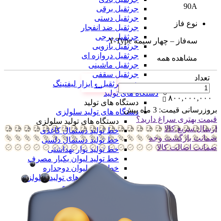
90A
جرثقیل برقی
جرثقیل دستی
نوع فاز
جرثقیل ضد انفجار
جرثقیل برجی
سه‌فاز – چهار سیمه Y-Type
جرثقیل بازویی
جرثقیل دروازه ای
مشاهده همه
جرثقیل ماشینی
جرثقیل سقفی
تعداد
همه جرثقیل و ابزار لیفتینگ
دستگاه های تولید
۸۰۰,۰۰۰,۰۰۰
دستگاه های تولید
بروزرسانی قیمت:
3 ماه پیش
دستگاه های تولید سلولزی
قیمت بهتری سراغ دارید؟
دستگاه های تولید سلولزی
ارسال سریع کالا
خط تولید دستمال کاغذی
ضمانت بازگشت وجه
خط تولید دستمال دلسی
ضمانت اضالت کالا
خط تولید نوار بهداشتی
خط تولید لیوان یکبار مصرف
خط تولید لیوان دوجداره
همه دستگاه های تولید سلولزی
دستگاه های تولید پلیمری
دستگاه های تولید پلیمری
خط تولید کیسه فریزر
خط تولید کیسه زباله