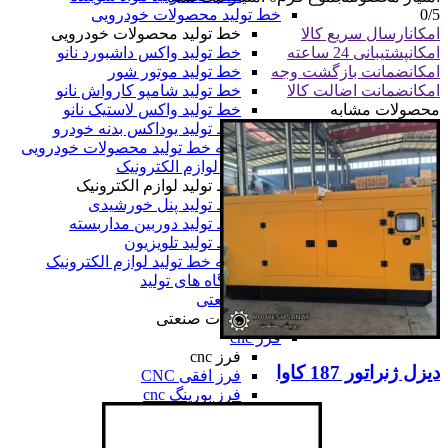
خط تولید محصولات خودرویی
0
/5
خط تولید محصولات خودرویی
امکان
ارسال سریع کالا
خط تولید واکس داشبورد نانو
امکان
پشتیبانی 24 ساعته
خط تولید موتور شور
امکان
ضمانت بازگشت وجه
خط تولید شامپو کارواش نانو
امکان
ضمانت اضالت کالا
خط تولید واکس لاستیک نانو
محصولات مشابه
خط تولید یوداکس بدنه خودرو
همه خط تولید محصولات خودرویی
خط تولید لوازم الکترونیک
خط تولید لوازم الکترونیک
خط تولید پنل خورشیدی
خط تولید دوربین مداربسته
خط تولید تلویزیون
همه خط تولید لوازم الکترونیک
همه دستگاه های تولید
ماشین آلات صنعتی
ماشین آلات صنعتی
فرز cnc
فرز cnc
دیزل ژنراتور 187 کاوا
فرز افقی CNC
فرز بورینگ cnc
فرز دروازه ای CNC
فرز دنده زنی CNC