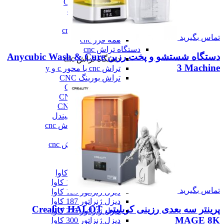
فرز عمودی CNC
فرز معمولی cnc
فرز میل ترن
فرز مینیاتوری cnc
تماس بگیرید
همه فرز cnc
دستگاه تراش cnc
دستگاه شستشو و پخت رزین Anycubic Wash & Cure
دستگاه تراش cnc
3 Machine
تراش cnc با محور c و y
تراش بورینگ CNC
تراش افقی CNC
تراش سنگین CNC
تراش عمودی CNC
تراش مولتی اسپیندل
دستگاه طول تراش cnc
سری تراش cnc
همه دستگاه تراش cnc
دیزل ژنراتور
دیزل ژنراتور
دیزل ژنراتور 62 کاوا
دیزل ژنزاتور 100 کاوا
تماس بگیرید
دیزل ژنراتور 125 کاوا
دیزل ژنراتور 187 کاوا
پرینتر سه بعدی رزینی کریلیتی Creality HALOT
دیزل ژنزاتور 275 کاوا
MAGE 8K
دیزل ژنزاتور 300 کاوا