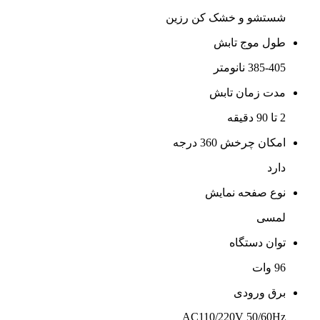
شستشو و خشک کن رزین
طول موج تابش
385-405 نانومتر
مدت زمان تابش
2 تا 90 دقیقه
امکان چرخش 360 درجه
دارد
نوع صفحه نمایش
لمسی
توان دستگاه
96 وات
برق ورودی
AC110/220V 50/60Hz