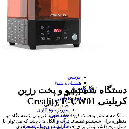
دستگاه لیزر مارکینگ
ابزار دقیق
ابزار دقیق
پرگار صنعتی
پوزیشنر
پوزیشنر
پوزیشنر الکتروپنوماتیکی
پوزیشنر پنوماتیکی
همه پوزیشنر
تراز
متر
ساعت اندیکاتور
چرخ متر
شیب سنج و زاویه سنج
کولیس
همه ابزار دقیق
دستگاه شستشو و پخت رزین
کارگاهی
کارگاهی
کریلیتی Creality E-UW01
ابزار کارگاهی
ابزار کارگاهی
اینورتر جوشکاری
جعبه بکس
دستگاه شستشو و خشک کن E-UW01 برند کریلیتی یک دستگاه دو
دریل ها
منظوره برای شستشو قطعات با آب و الکل می باشد که می توان تا
آچار (ثابت و قابل تنظیم)
طول موج 405 نانومتر برای پخت نهایی رزین پرینتر سه بعدی