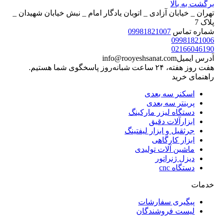
برگشت به بالا
تهران _ خیابان آزادی _ اتوبان یادگار امام _ نبش خیابان شهیدان _
پلاک 7
شماره تماس
09981821007
09981821006
02166046190
آدرس ایمیل
info@rooyeshsanat.com
هفت روز هفته، ۲۴ ساعت شبانه‌روز پاسخگوی شما هستیم.
راهنمای خرید
اسکنر سه بعدی
پرینتر سه بعدی
دستگاه لیزر مارکینگ
ابزارآلات دقیق
جرثقیل و ابزار لیفتینگ
ابزار کارگاهی
ماشین آلات تولیدی
دیزل ژنراتور
دستگاه cnc
خدمات
پیگیری سفارشات
لیست فروشندگان