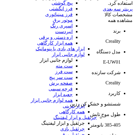
پیچ گوشتی
استفاده کرد.
فرز انگشتی
پرینتر سه بعدی
فرز مینیاتوری
مشخصات کالا
موتور برق
مشاهده همه
اسپری رنگ
برند
انبردست
اره دستی و برقی
Creality
همه ابزار کارگاهی
ابزار های بادی یا پنوماتیک
مدل دستگاه
لوازم جانبی ابزار
لوازم جانبی ابزار
E-UW01
ست مته
ست فرز
شرکت سازنده
ست سر پیچ
Creality
صفحه برش
فرچه سیمی
کاربرد
جعبه ابزار
همه لوازم جانبی ابزار
شستشو و خشک کن رزین
ابزار بنزینی
همه کارگاهی
طول موج تابش
جرثقیل و ابزار لیفتینگ
جرثقیل و ابزار لیفتینگ
385-405 نانومتر
جرثقیل بادی
جرثقیل برقی