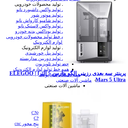
خط تولید محصولات خودرویی
خط تولید واکس داشبورد نانو
خط تولید موتور شور
خط تولید شامپو کارواش نانو
خط تولید واکس لاستیک نانو
خط تولید یوداکس بدنه خودرو
همه خط تولید محصولات خودرویی
خط تولید لوازم الکترونیک
خط تولید لوازم الکترونیک
خط تولید پنل خورشیدی
خط تولید دوربین مداربسته
خط تولید تلویزیون
همه خط تولید لوازم الکترونیک
پرینتر سه بعدی رزینی الگو مارس 5 الترا | ELEGOO
همه دستگاه های تولید
Mars 5 Ultra
ماشین آلات صنعتی
ماشین آلات صنعتی
فرز cnc
فرز cnc
فرز افقی CNC
فرز بورینگ cnc
فرز دروازه ای CNC
فرز دنده زنی CNC
فرز سه، چهار و پنج محور cnc