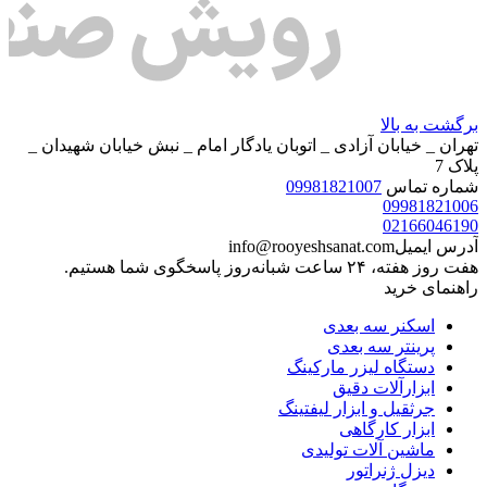
برگشت به بالا
تهران _ خیابان آزادی _ اتوبان یادگار امام _ نبش خیابان شهیدان _
پلاک 7
شماره تماس
09981821007
09981821006
02166046190
آدرس ایمیل
info@rooyeshsanat.com
هفت روز هفته، ۲۴ ساعت شبانه‌روز پاسخگوی شما هستیم.
راهنمای خرید
اسکنر سه بعدی
پرینتر سه بعدی
دستگاه لیزر مارکینگ
ابزارآلات دقیق
جرثقیل و ابزار لیفتینگ
ابزار کارگاهی
ماشین آلات تولیدی
دیزل ژنراتور