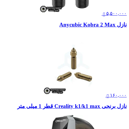
۵,۵۰۰,۰۰۰
نازل Anycubic Kobra 2 Max
۱۶۰,۰۰۰
نازل برنجی Creality k1/k1 max قطر 1 میلی متر