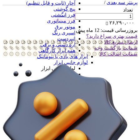
پرینتر سه بعدی
/
آچار (ثابت و قابل تنظیم)
پیچ گوشتی
تعداد
فرز انگشتی
فرز مینیاتوری
۲۶,۲۹۰,۰۰۰
موتور برق
بروزرسانی قیمت:
12 ماه پیش
اسپری رنگ
قیمت بهتری سراغ دارید؟
انبردست
ارسال سریع کالا
اره دستی و برقی
ضمانت بازگشت وجه
همه ابزار کارگاهی
ضمانت اضالت کالا
ابزار های بادی یا پنوماتیک
لوازم جانبی ابزار
لوازم جانبی ابزار
ست مته
ست فرز
ست سر پیچ
صفحه برش
فرچه سیمی
جعبه ابزار
همه لوازم جانبی ابزار
ابزار بنزینی
همه کارگاهی
جرثقیل و ابزار لیفتینگ
جرثقیل و ابزار لیفتینگ
جرثقیل بادی