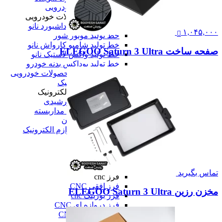
خط تولید محصولات خودرویی
خط تولید محصولات خودرویی
خط تولید واکس داشبورد نانو
۱,۰۴۵,۰۰۰
خط تولید موتور شور
خط تولید شامپو کارواش نانو
صفحه ساخت ELEGOO Saturn 3 Ultra
خط تولید واکس لاستیک نانو
خط تولید یوداکس بدنه خودرو
همه خط تولید محصولات خودرویی
خط تولید لوازم الکترونیک
خط تولید لوازم الکترونیک
خط تولید پنل خورشیدی
خط تولید دوربین مداربسته
خط تولید تلویزیون
همه خط تولید لوازم الکترونیک
همه دستگاه های تولید
ماشین آلات صنعتی
ماشین آلات صنعتی
فرز cnc
تماس بگیرید
فرز cnc
فرز افقی CNC
مخزن رزین ELEGOO Saturn 3 Ultra
فرز بورینگ cnc
فرز دروازه ای CNC
فرز دنده زنی CNC