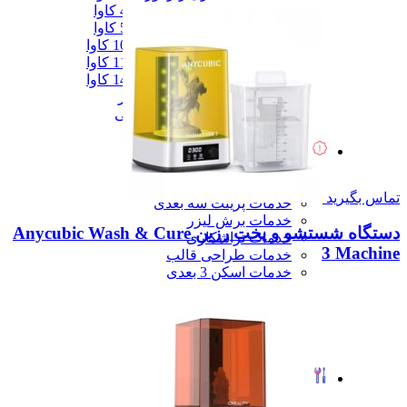
دیزل ژنزاتور 400 کاوا
دیزل ژنزاتور 550 کاوا
دیزل ژنزاتور 1000 کاوا
دیزل ژنزاتور 1100 کاوا
دیزل ژنزاتور 1400 کاوا
همه دیزل ژنراتور
همه ماشین آلات صنعتی
همه محصولات
خدمات
خدمات
خدمات CNC
تماس بگیرید
خدمات پرینت سه بعدی
خدمات برش لیزر
دستگاه شستشو و پخت رزین Anycubic Wash & Cure
خدمات تراشکاری
3 Machine
خدمات طراحی قالب
خدمات اسکن 3 بعدی
خدمات تزریق پلاستیک
خدمات فرزکاری
خدمات واترجت
خدمات خم کاری
همه خدمات
تعمیرات
تعمیرات