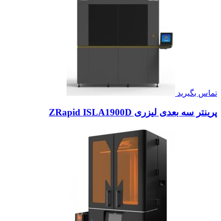
تماس بگیرید
پرینتر سه بعدی لیزری ZRapid ISLA1900D