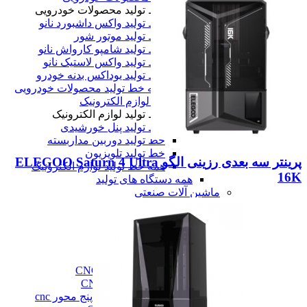
خط تولید محصولات خودرویی
خط تولید واکس داشبورد نانو
خط تولید موتور شور
خط تولید شامپو کارواش نانو
خط تولید واکس لاستیک نانو
خط تولید یوداکس بدنه خودرو
همه خط تولید محصولات خودرویی
خط تولید لوازم الکترونیک
خط تولید لوازم الکترونیک
خط تولید پنل خورشیدی
خط تولید دوربین مداربسته
خط تولید تلویزیون
پرینتر سه بعدی رزینی الگو ELEGOO Saturn 4 Ultra
همه خط تولید لوازم الکترونیک
16K
همه دستگاه های تولید
ماشین آلات صنعتی
ماشین آلات صنعتی
فرز cnc
فرز cnc
فرز افقی CNC
فرز بورینگ cnc
فرز دروازه ای CNC
فرز دنده زنی CNC
فرز سه، چهار و پنج محور cnc