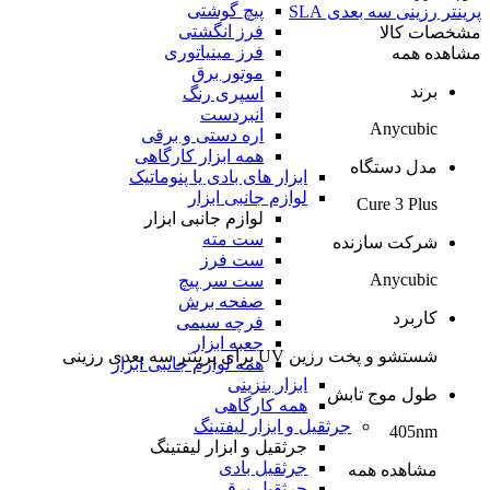
پیچ گوشتی
پرینتر رزینی سه بعدی SLA
فرز انگشتی
مشخصات کالا
فرز مینیاتوری
مشاهده همه
موتور برق
برند
اسپری رنگ
انبردست
Anycubic
اره دستی و برقی
همه ابزار کارگاهی
مدل دستگاه
ابزار های بادی یا پنوماتیک
لوازم جانبی ابزار
Cure 3 Plus
لوازم جانبی ابزار
ست مته
شرکت سازنده
ست فرز
Anycubic
ست سر پیچ
صفحه برش
کاربرد
فرچه سیمی
جعبه ابزار
شستشو و پخت رزین UV برای پرینتر سه بعدی رزینی
همه لوازم جانبی ابزار
ابزار بنزینی
طول موج تابش
همه کارگاهی
جرثقیل و ابزار لیفتینگ
405nm
جرثقیل و ابزار لیفتینگ
جرثقیل بادی
مشاهده همه
جرثقیل برقی