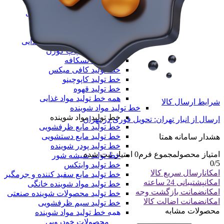
خط تولید طاقه نایلون مادر
همه دستگاه های تولید پلیمری
خط تولید مواد غذایی
خط تولید مواد غذایی
خط تولید بسته‌بندی مواد غذایی
دستگاه تولید پاپ کورن
خط تولید نسکافه
خط تولید کافی میکس
خط تولید کاپوچینو
خط تولید قهوه
همه خط تولید مواد غذایی
شرایط ارسال کالا
خط تولید مواد شوینده
خط تولید مواد شوینده
ارسال از انبار تهران: تحویل فوری در تهران
خط تولید مایع ظرفشویی
خط تولید مایع دستشویی
هشدار سامانه همتا
خط تولید پودر شوینده
امتیاز محصول
مجموع فرم
0
امتیاز ثبت شده
خط تولید شیشه شور
0
/5
خط تولید وایتکس
امکان
ارسال سریع کالا
خط تولید مایع سفید کننده و جرمگیر
امکان
پشتیبانی 24 ساعته
خط تولید مواد شوینده خانگی
امکان
ضمانت بازگشت وجه
خط تولید محصولات شوینده صنعتی
امکان
ضمانت اضالت کالا
خط تولید سیم ظرفشویی
محصولات مشابه
همه خط تولید مواد شوینده
خط تولید محصولات خودرویی