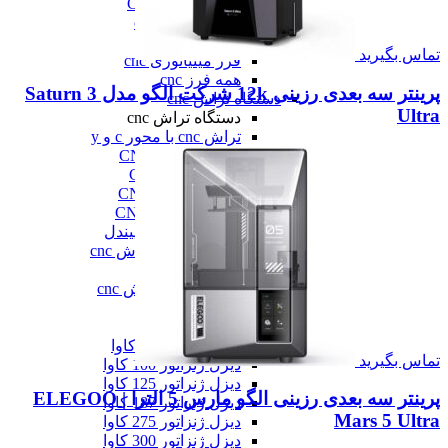
فرز عمودی CNC
فرز معمولی cnc
فرز میل ترن
تماس بگیرید
فرز مینیاتوری cnc
همه فرز cnc
پرینتر سه بعدی رزینی 12k شرکت الگو مدل Saturn 3
دستگاه تراش cnc
Ultra
دستگاه تراش cnc
تراش cnc با محور c و y
تراش بورینگ CNC
تراش افقی CNC
تراش سنگین CNC
تراش عمودی CNC
تراش مولتی اسپیندل
دستگاه طول تراش cnc
سری تراش cnc
همه دستگاه تراش cnc
دیزل ژنراتور
دیزل ژنراتور
دیزل ژنراتور 62 کاوا
تماس بگیرید
دیزل ژنزاتور 100 کاوا
دیزل ژنراتور 125 کاوا
پرینتر سه بعدی رزینی الگو مارس 5 الترا | ELEGOO
دیزل ژنراتور 187 کاوا
Mars 5 Ultra
دیزل ژنزاتور 275 کاوا
دیزل ژنزاتور 300 کاوا