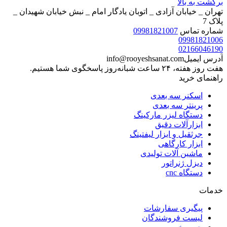
برگشت به بالا
تهران _ خیابان آزادی _ اتوبان یادگار امام _ نبش خیابان شهیدان _
پلاک 7
شماره تماس
09981821007
09981821006
02166046190
آدرس ایمیل
info@rooyeshsanat.com
هفت روز هفته، ۲۴ ساعت شبانه‌روز پاسخگوی شما هستیم.
راهنمای خرید
اسکنر سه بعدی
پرینتر سه بعدی
دستگاه لیزر مارکینگ
ابزارآلات دقیق
جرثقیل و ابزار لیفتینگ
ابزار کارگاهی
ماشین آلات تولیدی
دیزل ژنراتور
دستگاه cnc
خدمات
پیگیری سفارشات
لیست فروشندگان