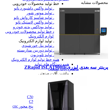
محصولات مشابه
خط تولید محصولات خودرویی
خط تولید واکس داشبورد نانو
خط تولید موتور شور
خط تولید شامپو کارواش نانو
خط تولید واکس لاستیک نانو
خط تولید یوداکس بدنه خودرو
همه خط تولید محصولات خودرویی
خط تولید لوازم الکترونیک
خط تولید لوازم الکترونیک
خط تولید پنل خورشیدی
خط تولید دوربین مداربسته
خط تولید تلویزیون
همه خط تولید لوازم الکترونیک
همه دستگاه های تولید
پرینتر سه بعدی لیزری ZRapid ISLA1900D
ماشین آلات صنعتی
ماشین آلات صنعتی
فرز cnc
فرز cnc
فرز افقی CNC
فرز بورینگ cnc
فرز دروازه ای CNC
فرز دنده زنی CNC
فرز سه، چهار و پنج محور cnc