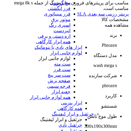
پیچ گوشتی
مناسب برای پرینترهای فروزن سایز بزرگ از جمله mega 8k s
فرز انگشتی
مناسب است.
فرز مینیاتوری
پرینتر رزینی سه بعدی SLA
موتور برق
مشخصات کالا
اسپری رنگ
مشاهده همه
انبردست
برند
اره دستی و برقی
همه ابزار کارگاهی
Phrozen
ابزار های بادی یا پنوماتیک
لوازم جانبی ابزار
مدل دستگاه
لوازم جانبی ابزار
ست مته
wash mega s
ست فرز
ست سر پیچ
شرکت سازنده
صفحه برش
phrozen
فرچه سیمی
جعبه ابزار
کاربرد
همه لوازم جانبی ابزار
ابزار بنزینی
شستشو
همه کارگاهی
جرثقیل و ابزار لیفتینگ
طول موج تابش
جرثقیل و ابزار لیفتینگ
جرثقیل بادی
300x190x300mm
جرثقیل برقی