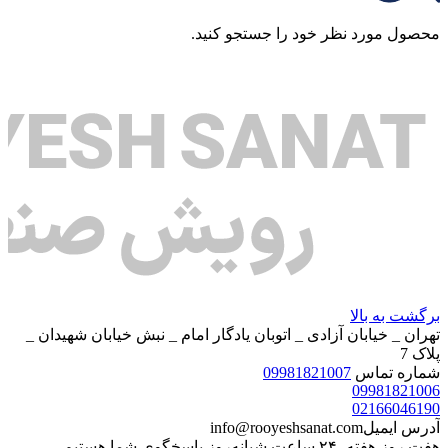
محصول مورد نظر خود را جستجو کنید.
برگشت به بالا
تهران _ خیابان آزادی _ اتوبان یادگار امام _ نبش خیابان شهیدان _
پلاک 7
شماره تماس
09981821007
09981821006
02166046190
آدرس ایمیل
info@rooyeshsanat.com
هفت روز هفته، ۲۴ ساعت شبانه‌روز پاسخگوی شما هستیم.