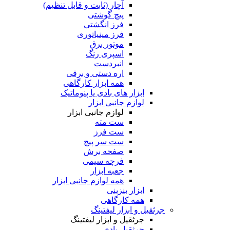
آچار (ثابت و قابل تنظیم)
پیچ گوشتی
فرز انگشتی
فرز مینیاتوری
موتور برق
اسپری رنگ
انبردست
اره دستی و برقی
همه ابزار کارگاهی
ابزار های بادی یا پنوماتیک
لوازم جانبی ابزار
لوازم جانبی ابزار
ست مته
ست فرز
ست سر پیچ
صفحه برش
فرچه سیمی
جعبه ابزار
همه لوازم جانبی ابزار
ابزار بنزینی
همه کارگاهی
جرثقیل و ابزار لیفتینگ
جرثقیل و ابزار لیفتینگ
جرثقیل بادی