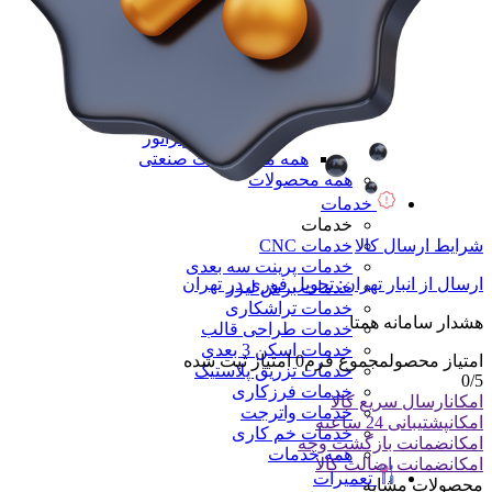
دیزل ژنزاتور 300 کاوا
دیزل ژنزاتور 400 کاوا
دیزل ژنزاتور 550 کاوا
دیزل ژنزاتور 1000 کاوا
دیزل ژنزاتور 1100 کاوا
دیزل ژنزاتور 1400 کاوا
همه دیزل ژنراتور
همه ماشین آلات صنعتی
همه محصولات
خدمات
خدمات
خدمات CNC
شرایط ارسال کالا
خدمات پرینت سه بعدی
ارسال از انبار تهران: تحویل فوری در تهران
خدمات برش لیزر
خدمات تراشکاری
هشدار سامانه همتا
خدمات طراحی قالب
خدمات اسکن 3 بعدی
امتیاز محصول
مجموع فرم
0
امتیاز ثبت شده
خدمات تزریق پلاستیک
0
/5
خدمات فرزکاری
امکان
ارسال سریع کالا
خدمات واترجت
امکان
پشتیبانی 24 ساعته
خدمات خم کاری
امکان
ضمانت بازگشت وجه
همه خدمات
امکان
ضمانت اضالت کالا
تعمیرات
محصولات مشابه