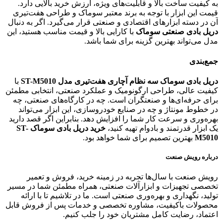
به کیفیت ساخت بالا و قابلیت‌های ویژه، ارزش خرید بالایی دارد.
قیمت این ابزار با توجه به برند معتبر سوماک و طراحی هفت‌تیری
آن در دسته ابزارهای اقتصادی و صنعتی قرار می‌گیرد. اگر به دنبال
دریل بادی صنعتی سوماک
با کارایی بالا و قیمت مناسب هستید، این
مدل می‌تواند بهترین گزینه برای شما باشد.
جمع‌بندی
دریل بادی سوماک سه نظام آچاری هفت‌تیری مدل ST-M5010
با
کیفیت عالی، طراحی ارگونومیک و عملکرد صنعتی، انتخابی مطمئن
برای حرفه‌ای‌ها و صنعتگران است. چه در کارگاه‌های صنعتی، چه
در خطوط مونتاژ و چه در صنایع خودروسازی، این ابزار می‌تواند
بهره‌وری و سرعت کار شما را افزایش دهد. بنابراین اگر قصد دارید
یک ابزار قدرتمند و بادوام تهیه کنید،
خرید دریل بادی سوماک ST-
M5010
بهترین تصمیم برای شما خواهد بود.
درباره رویش صنعت
رویش صنعت با سال‌ها تجربه در زمینه خرید، فروش و تعمیر
تخصصی تجهیزات و ابزارآلات صنعتی، همراه مطمئن شما در مسیر
تولید، نگهداری و بهره‌وری صنعتی است. ما در تلاشیم تا با ارائه
محصولات باکیفیت، مشاوره تخصصی و خدمات پس از فروش قابل
اعتماد، رضایت کامل مشتریان خود را جلب کنیم.