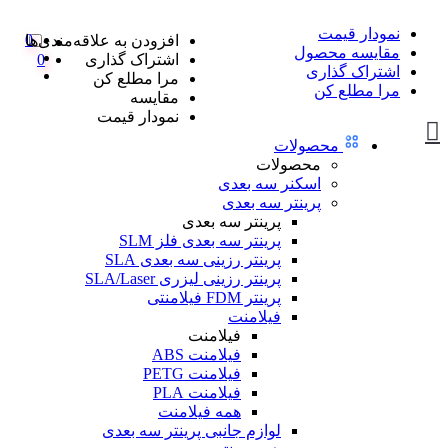
نمودار قیمت
0
افزودن به علاقه‌مندی‌ها
مقایسه محصول
اشتراک گذاری
0
اشتراک گذاری
مرا مطلع کن
مرا مطلع کن
مقایسه
نمودار قیمت
محصولات
محصولات
اسکنر سه بعدی
پرینتر سه بعدی
پرینتر سه بعدی
پرینتر سه بعدی فلز SLM
پرینتر رزینی سه بعدی SLA
پرینتر رزینی لیزری SLA/Laser
پرینتر FDM فیلامنتی
فیلامنت
فیلامنت
فیلامنت ABS
فیلامنت PETG
فیلامنت PLA
همه فیلامنت
لوازم جانبی پرینتر سه بعدی