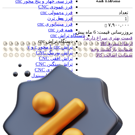
مشاهده همه
فرز سه، چهار و پنج محور cnc
فرز عمودی CNC
فرز معمولی cnc
تعداد
فرز میل ترن
فرز مینیاتوری cnc
۷,۹۰۰,۰۰۰
همه فرز cnc
بروزرسانی قیمت:
6 ماه پیش
دستگاه تراش cnc
قیمت بهتری سراغ دارید؟
دستگاه تراش cnc
ارسال سریع کالا
تراش cnc با محور c و y
ضمانت بازگشت وجه
تراش بورینگ CNC
ضمانت اضالت کالا
تراش افقی CNC
تراش سنگین CNC
تراش عمودی CNC
تراش مولتی اسپیندل
دستگاه طول تراش cnc
سری تراش cnc
همه دستگاه تراش cnc
دیزل ژنراتور
دیزل ژنراتور
دیزل ژنراتور 62 کاوا
دیزل ژنزاتور 100 کاوا
دیزل ژنراتور 125 کاوا
دیزل ژنراتور 187 کاوا
دیزل ژنزاتور 275 کاوا