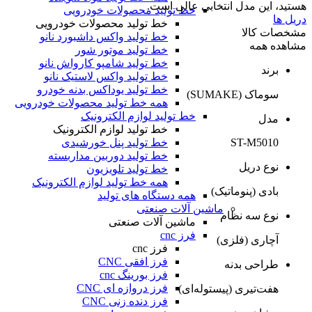
هستید، این مدل انتخابی عالی است.
خط تولید محصولات خودرویی
دریل ها
خط تولید محصولات خودرویی
مشخصات کالا
خط تولید واکس داشبورد نانو
مشاهده همه
خط تولید موتور شور
خط تولید شامپو کارواش نانو
برند
خط تولید واکس لاستیک نانو
خط تولید یوداکس بدنه خودرو
سوماک (SUMAKE)
همه خط تولید محصولات خودرویی
خط تولید لوازم الکترونیک
مدل
خط تولید لوازم الکترونیک
خط تولید پنل خورشیدی
ST-M5010
خط تولید دوربین مداربسته
نوع دریل
خط تولید تلویزیون
همه خط تولید لوازم الکترونیک
بادی (پنوماتیک)
همه دستگاه های تولید
ماشین آلات صنعتی
نوع سه نظام
ماشین آلات صنعتی
فرز cnc
آچاری (فلزی)
فرز cnc
فرز افقی CNC
طراحی بدنه
فرز بورینگ cnc
فرز دروازه ای CNC
هفت‌تیری (پیستوله‌ای)
فرز دنده زنی CNC