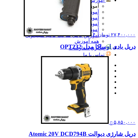
آموزش
آموزش
آموزش نرم‌افزار G-code برای CNC
آموزش نرم‌افزار سالیدورک
آموزش جامع ساخت پرینتر سه بعدی
آموزش تراشکاری
۲۷,۴۰۰,۰۰۰ تومان.
۴
آموزش کامل ساخت قالب سیلیکونی
همه آموزش
دریل بادی اوساکا مدل OPT232
پیگیری سفارشات
تماس با ما
۵,۸۵۰,۰۰۰
دریل شارژی دیوالت Atomic 20V DCD794B