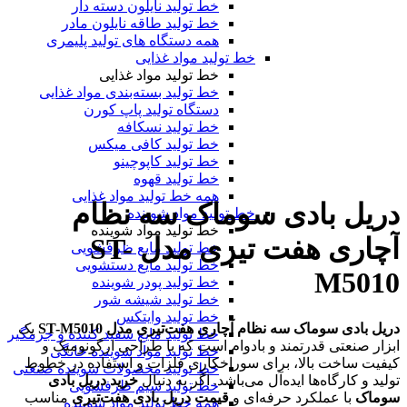
خط تولید نایلون دسته دار
خط تولید طاقه نایلون مادر
همه دستگاه های تولید پلیمری
خط تولید مواد غذایی
خط تولید مواد غذایی
خط تولید بسته‌بندی مواد غذایی
دستگاه تولید پاپ کورن
خط تولید نسکافه
خط تولید کافی میکس
خط تولید کاپوچینو
خط تولید قهوه
همه خط تولید مواد غذایی
دریل بادی سوماک سه نظام
خط تولید مواد شوینده
خط تولید مواد شوینده
آچاری هفت تیری مدل ST-
خط تولید مایع ظرفشویی
خط تولید مایع دستشویی
M5010
خط تولید پودر شوینده
خط تولید شیشه شور
خط تولید وایتکس
دریل بادی سوماک سه نظام آچاری هفت‌تیری مدل ST-M5010
یک
خط تولید مایع سفید کننده و جرمگیر
ابزار صنعتی قدرتمند و بادوام است که با طراحی ارگونومیک و
خط تولید مواد شوینده خانگی
کیفیت ساخت بالا، برای سوراخکاری فلزات و استفاده در خطوط
خط تولید محصولات شوینده صنعتی
تولید و کارگاه‌ها ایده‌آل می‌باشد. اگر به دنبال
خرید دریل بادی
خط تولید سیم ظرفشویی
سوماک
با عملکرد حرفه‌ای و
قیمت دریل بادی هفت‌تیری
مناسب
همه خط تولید مواد شوینده