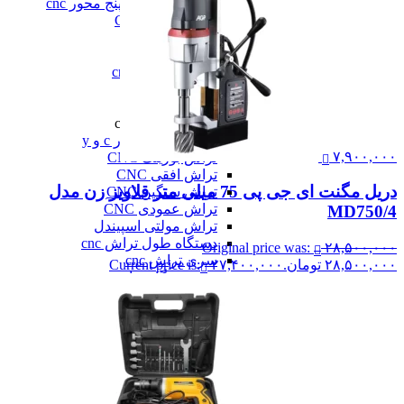
فرز سه، چهار و پنج محور cnc
فرز عمودی CNC
فرز معمولی cnc
فرز میل ترن
فرز مینیاتوری cnc
همه فرز cnc
دستگاه تراش cnc
دستگاه تراش cnc
تراش cnc با محور c و y
۷,۹۰۰,۰۰۰
تراش بورینگ CNC
تراش افقی CNC
دریل مگنت ای جی پی 75 میلی‌ متر قلاویز زن مدل
تراش سنگین CNC
تراش عمودی CNC
MD750/4
تراش مولتی اسپیندل
دستگاه طول تراش cnc
Original price was:
۲۸,۵۰۰,۰۰۰
سری تراش cnc
۲۸,۵۰۰,۰۰۰ تومان.
۲۷,۴۰۰,۰۰۰
Current price is:
همه دستگاه تراش cnc
دیزل ژنراتور
دیزل ژنراتور
دیزل ژنراتور 62 کاوا
دیزل ژنزاتور 100 کاوا
دیزل ژنراتور 125 کاوا
دیزل ژنراتور 187 کاوا
دیزل ژنزاتور 275 کاوا