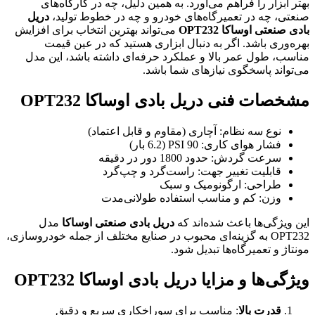
بهتر ابزار را فراهم می‌آورد. به همین دلیل، چه در کارگاه‌های
صنعتی، چه در تعمیرگاه‌های خودرو و چه در خطوط تولید،
دریل
بادی صنعتی اوساکا OPT232
می‌تواند بهترین انتخاب برای افزایش
بهره‌وری باشد. اگر به دنبال ابزاری هستید که در عین قیمت
مناسب، طول عمر بالا و عملکرد حرفه‌ای داشته باشد، این مدل
می‌تواند پاسخگوی نیازهای شما باشد.
مشخصات فنی دریل بادی اوساکا OPT232
نوع سه نظام: آچاری (مقاوم و قابل اعتماد)
فشار هوای کاری: 90 PSI (6.2 بار)
سرعت گردش: حدود 1800 دور در دقیقه
قابلیت تغییر جهت: راست‌گرد و چپ‌گرد
طراحی: ارگونومیک و سبک
وزن: کم و مناسب استفاده طولانی‌مدت
این ویژگی‌ها باعث شده‌اند که
دریل بادی صنعتی اوساکا
مدل
OPT232 به گزینه‌ای محبوب در صنایع مختلف از جمله خودروسازی،
مونتاژ و تعمیرگاه‌ها تبدیل شود.
ویژگی‌ها و مزایا دریل بادی اوساکا OPT232
قدرت بالا
: مناسب برای سوراخکاری سریع و دقیق