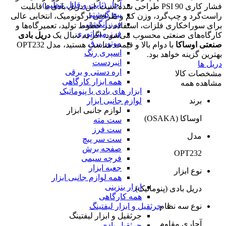
آچار (ثابت و قابل تنظیم)
فشار کاری 90 PSI طراحی شده است. این دریل بادی با قابلیت
پیچ گوشتی
راست‌گرد و چپ‌گرد، وزن کم و طراحی ارگونومیک، انتخابی عالی
فرز انگشتی
برای سوراخکاری فلزات، استفاده در خطوط تولید، تعمیرگاه‌ها و
فرز مینیاتوری
کارگاه‌های صنعتی محسوب می‌شود. اگر به دنبال یک
دریل بادی
موتور برق
صنعتی اوساکا
با دوام بالا و قیمت مناسب هستید، مدل OPT232
اسپری رنگ
بهترین گزینه خواهد بود.
انبردست
دریل ها
اره دستی و برقی
مشخصات کالا
همه ابزار کارگاهی
مشاهده همه
ابزار های بادی یا پنوماتیک
لوازم جانبی ابزار
برند
لوازم جانبی ابزار
اوساکا (OSAKA)
ست مته
ست فرز
مدل
ست سر پیچ
صفحه برش
OPT232
فرچه سیمی
جعبه ابزار
نوع ابزار
همه لوازم جانبی ابزار
ابزار بنزینی
دریل بادی (پنوماتیک)
همه کارگاهی
جرثقیل و ابزار لیفتینگ
نوع سه نظام
جرثقیل و ابزار لیفتینگ
آچاری مقاوم
جرثقیل بادی