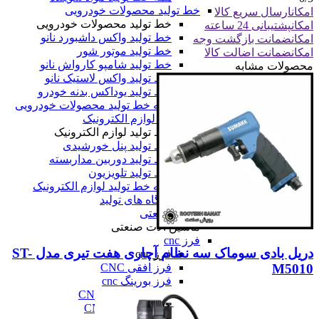
خط تولید محصولات خودرویی
امکان
ارسال سریع کالا
خط تولید محصولات خودرویی
امکان
پشتیبانی 24 ساعته
خط تولید واکس داشبورد نانو
امکان
ضمانت بازگشت وجه
خط تولید موتور شور
امکان
ضمانت اضالت کالا
خط تولید شامپو کارواش نانو
محصولات مشابه
خط تولید واکس لاستیک نانو
خط تولید یوداکس بدنه خودرو
همه خط تولید محصولات خودرویی
خط تولید لوازم الکترونیک
خط تولید لوازم الکترونیک
خط تولید پنل خورشیدی
خط تولید دوربین مداربسته
خط تولید تلویزیون
همه خط تولید لوازم الکترونیک
همه دستگاه های تولید
ماشین آلات صنعتی
ماشین آلات صنعتی
فرز cnc
دریل بادی سوماک سه نظام آچاری هفت تیری مدل ST-
فرز cnc
M5010
فرز افقی CNC
فرز بورینگ cnc
فرز دروازه ای CNC
فرز دنده زنی CNC