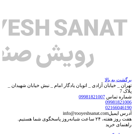
برگشت به بالا
تهران _ خیابان آزادی _ اتوبان یادگار امام _ نبش خیابان شهیدان _
پلاک 7
شماره تماس
09981821007
09981821006
02166046190
آدرس ایمیل
info@rooyeshsanat.com
هفت روز هفته، ۲۴ ساعت شبانه‌روز پاسخگوی شما هستیم.
راهنمای خرید