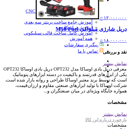
آموزش
آموزش
آموزش نرم‌افزار G-code برای CNC
آموزش نرم‌افزار سالیدورک
۱۲,۰۰۰,۰۰۰
آموزش جامع ساخت پرینتر سه بعدی
آموزش تراشکاری
دریل شارژی میلواکی M18 Fuel
آموزش کامل ساخت قالب سیلیکونی
همه آموزش
۱۸,۰۰۰,۰۰۰
پیگیری سفارشات
تماس با ما
نقد و بررسی
نمایش بیشتر
معرفی دریل بادی اوساکا مدل OPT232 دریل بادی اوساکا OPT232
یکی از ابزارهای قدرتمند و باکیفیت در دسته ابزارهای پنوماتیک
است که توسط برند معتبر اوساکا طراحی و روانه بازار شده است.
شرکت اوساکا با تولید ابزارهای صنعتی مقاوم و ارزان‌قیمت،
همواره جایگاه ویژه‌ای در میان صنعتگران و...
مشخصات
نمایش بیشتر
بازخورد درباره این کالا
مشخصات