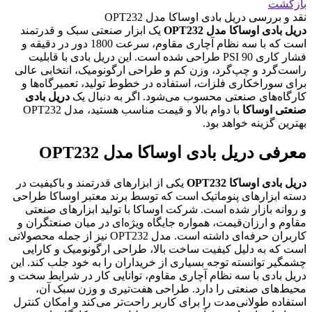
بازگشت
نقد و بررسی
دریل بادی اوساکا مدل OPT232
دریل بادی اوساکا مدل OPT232
یک ابزار صنعتی سبک و قدرتمند
است که با سه نظام آچاری مقاوم، سرعت 1800 دور در دقیقه و
فشار کاری 90 PSI طراحی شده است. این دریل بادی با قابلیت
راست‌گرد و چپ‌گرد، وزن کم و طراحی ارگونومیک، انتخابی عالی
برای سوراخکاری فلزات، استفاده در خطوط تولید، تعمیرگاه‌ها و
کارگاه‌های صنعتی محسوب می‌شود. اگر به دنبال یک
دریل بادی
صنعتی اوساکا
با دوام بالا و قیمت مناسب هستید، مدل OPT232
بهترین گزینه خواهد بود.
معرفی دریل بادی اوساکا مدل OPT232
دریل بادی اوساکا OPT232
یکی از ابزارهای قدرتمند و باکیفیت در
دسته ابزارهای پنوماتیک است که توسط برند معتبر اوساکا طراحی
و روانه بازار شده است. شرکت اوساکا با تولید ابزارهای صنعتی
مقاوم و ارزان‌قیمت، همواره جایگاه ویژه‌ای در میان صنعتگران و
کاربران حرفه‌ای داشته است. مدل OPT232 نیز از جمله محصولاتی
است که به دلیل کیفیت ساخت بالا، طراحی ارگونومیک و کارایی
چشمگیر توانسته توجه بسیاری از خریداران را به خود جلب کند. این
دریل بادی با سه نظام آچاری مقاوم، توانایی کار در شرایط سخت و
محیط‌های صنعتی را دارد. طراحی هفت‌تیری و وزن سبک آن،
استفاده طولانی‌مدت را برای کاربر راحت‌تر می‌کند و امکان کنترل