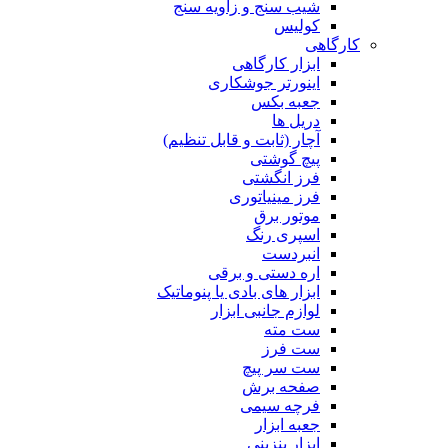
شیب سنج و زاویه سنج
کولیس
کارگاهی
ابزار کارگاهی
اینورتر جوشکاری
جعبه بکس
دریل ها
آچار (ثابت و قابل تنظیم)
پیچ گوشتی
فرز انگشتی
فرز مینیاتوری
موتور برق
اسپری رنگ
انبردست
اره دستی و برقی
ابزار های بادی یا پنوماتیک
لوازم جانبی ابزار
ست مته
ست فرز
ست سر پیچ
صفحه برش
فرچه سیمی
جعبه ابزار
ابزار بنزینی