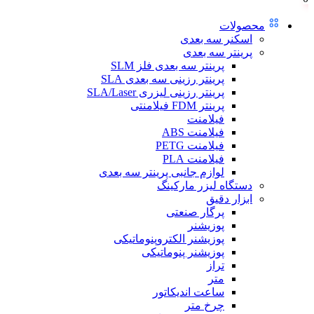
محصولات
اسکنر سه بعدی
پرینتر سه بعدی
پرینتر سه بعدی فلز SLM
پرینتر رزینی سه بعدی SLA
پرینتر رزینی لیزری SLA/Laser
پرینتر FDM فیلامنتی
فیلامنت
فیلامنت ABS
فیلامنت PETG
فیلامنت PLA
لوازم جانبی پرینتر سه بعدی
دستگاه لیزر مارکینگ
ابزار دقیق
پرگار صنعتی
پوزیشنر
پوزیشنر الکتروپنوماتیکی
پوزیشنر پنوماتیکی
تراز
متر
ساعت اندیکاتور
چرخ متر