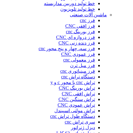
خط تولید دوربین مداربسته
خط تولید تلویزیون
ماشین آلات صنعتی
فرز cnc
فرز افقی CNC
فرز بورینگ cnc
فرز دروازه ای CNC
فرز دنده زنی CNC
فرز سه، چهار و پنج محور cnc
فرز عمودی CNC
فرز معمولی cnc
فرز میل ترن
فرز مینیاتوری cnc
دستگاه تراش cnc
تراش cnc با محور c و y
تراش بورینگ CNC
تراش افقی CNC
تراش سنگین CNC
تراش عمودی CNC
تراش مولتی اسپیندل
دستگاه طول تراش cnc
سری تراش cnc
دیزل ژنراتور