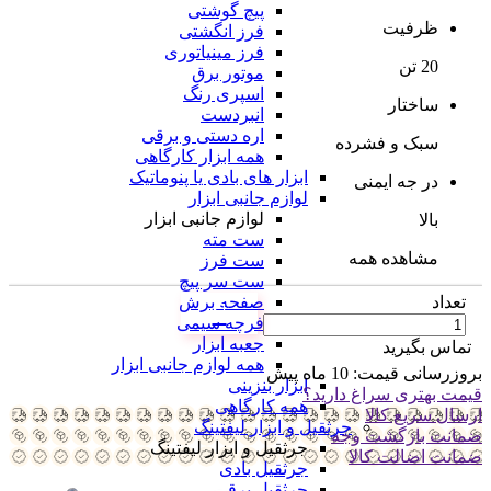
پیچ گوشتی
ظرفیت
فرز انگشتی
فرز مینیاتوری
20 تن
موتور برق
اسپری رنگ
ساختار
انبردست
اره دستی و برقی
سبک و فشرده
همه ابزار کارگاهی
ابزار های بادی یا پنوماتیک
در جه ایمنی
لوازم جانبی ابزار
لوازم جانبی ابزار
بالا
ست مته
مشاهده همه
ست فرز
ست سر پیچ
صفحه برش
تعداد
فرچه سیمی
جعبه ابزار
تماس بگیرید
همه لوازم جانبی ابزار
بروزرسانی قیمت:
10 ماه پیش
ابزار بنزینی
قیمت بهتری سراغ دارید؟
همه کارگاهی
ارسال سریع کالا
جرثقیل و ابزار لیفتینگ
ضمانت بازگشت وجه
جرثقیل و ابزار لیفتینگ
ضمانت اضالت کالا
جرثقیل بادی
جرثقیل برقی