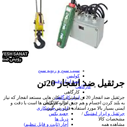
دستگاه لیزر مارکینگ
ابزار دقیق
ابزار دقیق
پرگار صنعتی
پوزیشنر
پوزیشنر
پوزیشنر الکتروپنوماتیکی
پوزیشنر پنوماتیکی
همه پوزیشنر
تراز
متر
ساعت اندیکاتور
چرخ متر
شیب سنج و زاویه سنج
کولیس
جرثقیل ضد انفجار 20تن
همه ابزار دقیق
کارگاهی
کارگاهی
ابزار کارگاهی
جرثقیل ضد انفجار 20 تن بیشتر در مکان هایی مستعد انفجار که نیاز
ابزار کارگاهی
به بلند کردن اجسام و هم چنین جا به جایی آن ها است با دقت و
اینورتر جوشکاری
ایمنی بسیار بالا مورد استفاده قرار می گیرد.
جعبه بکس
جرثقیل و ابزار لیفتینگ
/
دریل ها
مشخصات کالا
آچار (ثابت و قابل تنظیم)
مشاهده همه