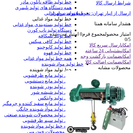
خط تولید طاقه نایلون مادر
شرایط ارسال کالا
همه دستگاه های تولید پلیمری
خط تولید مواد غذایی
ارسال از انبار تهران: تحویل فوری در تهران
خط تولید مواد غذایی
هشدار سامانه همتا
خط تولید بسته‌بندی مواد غذایی
دستگاه تولید پاپ کورن
امتیاز محصول
مجموع فرم
0
امتیاز ثبت شده
خط تولید نسکافه
0
/5
خط تولید کافی میکس
امکان
ارسال سریع کالا
خط تولید کاپوچینو
امکان
پشتیبانی 24 ساعته
خط تولید قهوه
امکان
ضمانت بازگشت وجه
همه خط تولید مواد غذایی
امکان
ضمانت اضالت کالا
خط تولید مواد شوینده
محصولات مشابه
خط تولید مواد شوینده
خط تولید مایع ظرفشویی
خط تولید مایع دستشویی
خط تولید پودر شوینده
خط تولید شیشه شور
خط تولید وایتکس
خط تولید مایع سفید کننده و جرمگیر
خط تولید مواد شوینده خانگی
خط تولید محصولات شوینده صنعتی
خط تولید سیم ظرفشویی
همه خط تولید مواد شوینده
خط تولید محصولات خودرویی