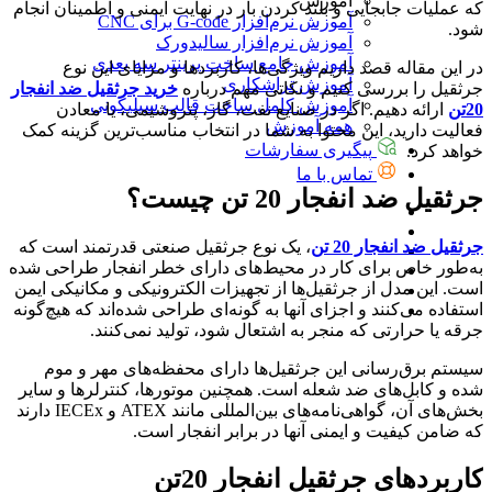
آموزش
که عملیات جابجایی و بلند کردن بار در نهایت ایمنی و اطمینان انجام
آموزش نرم‌افزار G-code برای CNC
شود.
آموزش نرم‌افزار سالیدورک
آموزش جامع ساخت پرینتر سه بعدی
در این مقاله قصد داریم ویژگی‌ها، کاربردها و مزایای این نوع
آموزش تراشکاری
جرثقیل را بررسی کنیم و نکاتی مهم درباره
خرید جرثقیل ضد انفجار
آموزش کامل ساخت قالب سیلیکونی
20تن
ارائه دهیم. اگر در صنایع نفت، گاز، پتروشیمی، یا معادن
همه آموزش
فعالیت دارید، این محتوا به شما در انتخاب مناسب‌ترین گزینه کمک
پیگیری سفارشات
خواهد کرد.
تماس با ما
جرثقیل ضد انفجار 20 تن چیست؟
جرثقیل ضد انفجار 20 تن
، یک نوع جرثقیل صنعتی قدرتمند است که
به‌طور خاص برای کار در محیط‌های دارای خطر انفجار طراحی شده
است. این مدل از جرثقیل‌ها از تجهیزات الکترونیکی و مکانیکی ایمن
استفاده می‌کنند و اجزای آنها به گونه‌ای طراحی شده‌اند که هیچ‌گونه
جرقه یا حرارتی که منجر به اشتعال شود، تولید نمی‌کنند.
سیستم برق‌رسانی این جرثقیل‌ها دارای محفظه‌های مهر و موم
شده و کابل‌های ضد شعله است. همچنین موتورها، کنترلرها و سایر
بخش‌های آن، گواهی‌نامه‌های بین‌المللی مانند ATEX و IECEx دارند
که ضامن کیفیت و ایمنی آنها در برابر انفجار است.
کاربردهای جرثقیل انفجار 20تن