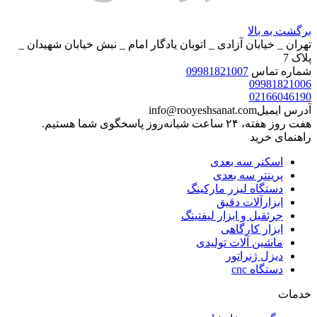
برگشت به بالا
تهران _ خیابان آزادی _ اتوبان یادگار امام _ نبش خیابان شهیدان _
پلاک 7
شماره تماس
09981821007
09981821006
02166046190
آدرس ایمیل
info@rooyeshsanat.com
هفت روز هفته، ۲۴ ساعت شبانه‌روز پاسخگوی شما هستیم.
راهنمای خرید
اسکنر سه بعدی
پرینتر سه بعدی
دستگاه لیزر مارکینگ
ابزارآلات دقیق
جرثقیل و ابزار لیفتینگ
ابزار کارگاهی
ماشین آلات تولیدی
دیزل ژنراتور
دستگاه cnc
خدمات