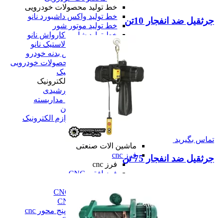
خط تولید محصولات خودرویی
خط تولید واکس داشبورد نانو
جرثقیل ضد انفجار 10تن
خط تولید موتور شور
خط تولید شامپو کارواش نانو
خط تولید واکس لاستیک نانو
خط تولید یوداکس بدنه خودرو
همه خط تولید محصولات خودرویی
خط تولید لوازم الکترونیک
خط تولید لوازم الکترونیک
خط تولید پنل خورشیدی
خط تولید دوربین مداربسته
خط تولید تلویزیون
همه خط تولید لوازم الکترونیک
همه دستگاه های تولید
ماشین آلات صنعتی
تماس بگیرید
ماشین آلات صنعتی
فرز cnc
جرثقیل ضد انفجار 75 تن
فرز cnc
فرز افقی CNC
فرز بورینگ cnc
فرز دروازه ای CNC
فرز دنده زنی CNC
فرز سه، چهار و پنج محور cnc