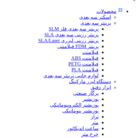
محصولات
اسکنر سه بعدی
پرینتر سه بعدی
پرینتر سه بعدی فلز SLM
پرینتر رزینی سه بعدی SLA
پرینتر رزینی لیزری SLA/Laser
پرینتر FDM فیلامنتی
فیلامنت
فیلامنت ABS
فیلامنت PETG
فیلامنت PLA
لوازم جانبی پرینتر سه بعدی
دستگاه لیزر مارکینگ
ابزار دقیق
پرگار صنعتی
پوزیشنر
پوزیشنر الکتروپنوماتیکی
پوزیشنر پنوماتیکی
تراز
متر
ساعت اندیکاتور
چرخ متر