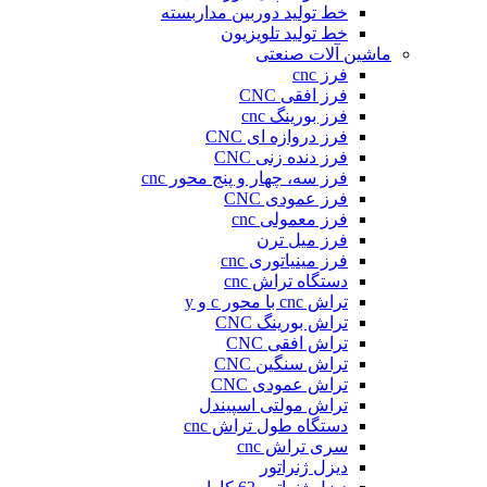
خط تولید دوربین مداربسته
خط تولید تلویزیون
ماشین آلات صنعتی
فرز cnc
فرز افقی CNC
فرز بورینگ cnc
فرز دروازه ای CNC
فرز دنده زنی CNC
فرز سه، چهار و پنج محور cnc
فرز عمودی CNC
فرز معمولی cnc
فرز میل ترن
فرز مینیاتوری cnc
دستگاه تراش cnc
تراش cnc با محور c و y
تراش بورینگ CNC
تراش افقی CNC
تراش سنگین CNC
تراش عمودی CNC
تراش مولتی اسپیندل
دستگاه طول تراش cnc
سری تراش cnc
دیزل ژنراتور