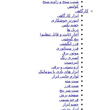
شیب سنج و زاویه سنج
کولیس
کارگاهی
ابزار کارگاهی
اینورتر جوشکاری
جعبه بکس
دریل ها
آچار (ثابت و قابل تنظیم)
پیچ گوشتی
فرز انگشتی
فرز مینیاتوری
موتور برق
اسپری رنگ
انبردست
اره دستی و برقی
ابزار های بادی یا پنوماتیک
لوازم جانبی ابزار
ست مته
ست فرز
ست سر پیچ
صفحه برش
فرچه سیمی
جعبه ابزار
ابزار بنزینی