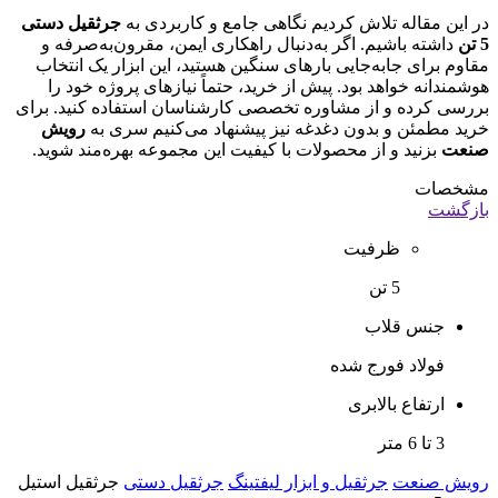
در این مقاله تلاش کردیم نگاهی جامع و کاربردی به
جرثقیل دستی
5 تن
داشته باشیم. اگر به‌دنبال راهکاری ایمن، مقرون‌به‌صرفه و
مقاوم برای جابه‌جایی بارهای سنگین هستید، این ابزار یک انتخاب
هوشمندانه خواهد بود. پیش از خرید، حتماً نیازهای پروژه خود را
بررسی کرده و از مشاوره تخصصی کارشناسان استفاده کنید. برای
خرید مطمئن و بدون دغدغه نیز پیشنهاد می‌کنیم سری به
رویش
صنعت
بزنید و از محصولات با کیفیت این مجموعه بهره‌مند شوید.
مشخصات
بازگشت
ظرفیت
5 تن
جنس قلاب
فولاد فورج شده
ارتفاع بالابری
3 تا 6 متر
رویش صنعت
جرثقیل و ابزار لیفتینگ
جرثقیل دستی
جرثقیل استیل