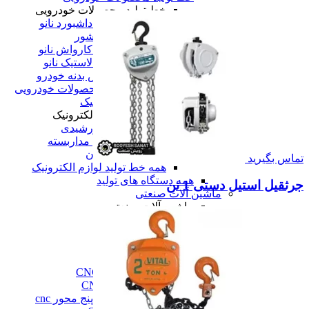
خط تولید محصولات خودرویی
خط تولید واکس داشبورد نانو
خط تولید موتور شور
خط تولید شامپو کارواش نانو
خط تولید واکس لاستیک نانو
خط تولید یوداکس بدنه خودرو
همه خط تولید محصولات خودرویی
خط تولید لوازم الکترونیک
خط تولید لوازم الکترونیک
خط تولید پنل خورشیدی
خط تولید دوربین مداربسته
خط تولید تلویزیون
تماس بگیرید
همه خط تولید لوازم الکترونیک
همه دستگاه های تولید
جرثقیل استیل دستی 1 تن
ماشین آلات صنعتی
ماشین آلات صنعتی
فرز cnc
فرز cnc
فرز افقی CNC
فرز بورینگ cnc
فرز دروازه ای CNC
فرز دنده زنی CNC
فرز سه، چهار و پنج محور cnc