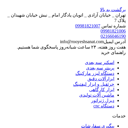
برگشت به بالا
تهران _ خیابان آزادی _ اتوبان یادگار امام _ نبش خیابان شهیدان _
پلاک 7
شماره تماس
09981821007
09981821006
02166046190
آدرس ایمیل
info@rooyeshsanat.com
هفت روز هفته، ۲۴ ساعت شبانه‌روز پاسخگوی شما هستیم.
راهنمای خرید
اسکنر سه بعدی
پرینتر سه بعدی
دستگاه لیزر مارکینگ
ابزارآلات دقیق
جرثقیل و ابزار لیفتینگ
ابزار کارگاهی
ماشین آلات تولیدی
دیزل ژنراتور
دستگاه cnc
خدمات
پیگیری سفارشات