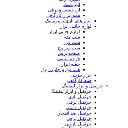
انبردست
اره دستی و برقی
همه ابزار کارگاهی
ابزار های بادی یا پنوماتیک
لوازم جانبی ابزار
لوازم جانبی ابزار
ست مته
ست فرز
ست سر پیچ
صفحه برش
فرچه سیمی
جعبه ابزار
همه لوازم جانبی ابزار
ابزار بنزینی
همه کارگاهی
جرثقیل و ابزار لیفتینگ
جرثقیل و ابزار لیفتینگ
جرثقیل بادی
جرثقیل برقی
جرثقیل دستی
جرثقیل ضد انفجار
جرثقیل برجی
جرثقیل بازویی