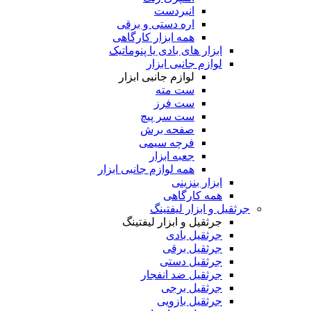
انبردست
اره دستی و برقی
همه ابزار کارگاهی
ابزار های بادی یا پنوماتیک
لوازم جانبی ابزار
لوازم جانبی ابزار
ست مته
ست فرز
ست سر پیچ
صفحه برش
فرچه سیمی
جعبه ابزار
همه لوازم جانبی ابزار
ابزار بنزینی
همه کارگاهی
جرثقیل و ابزار لیفتینگ
جرثقیل و ابزار لیفتینگ
جرثقیل بادی
جرثقیل برقی
جرثقیل دستی
جرثقیل ضد انفجار
جرثقیل برجی
جرثقیل بازویی