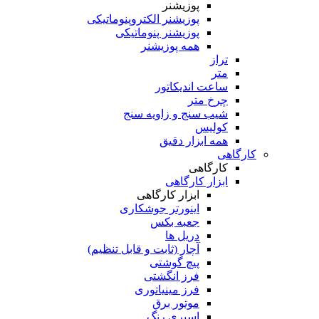
پوزیشنر
پوزیشنر الکتروپنوماتیکی
پوزیشنر پنوماتیکی
همه پوزیشنر
تراز
متر
ساعت اندیکاتور
چرخ متر
شیب سنج و زاویه سنج
کولیس
همه ابزار دقیق
کارگاهی
کارگاهی
ابزار کارگاهی
ابزار کارگاهی
اینورتر جوشکاری
جعبه بکس
دریل ها
آچار (ثابت و قابل تنظیم)
پیچ گوشتی
فرز انگشتی
فرز مینیاتوری
موتور برق
اسپری رنگ