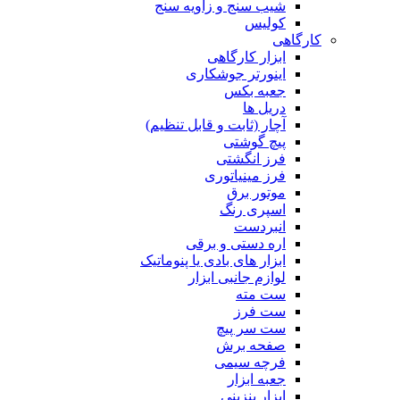
شیب سنج و زاویه سنج
کولیس
کارگاهی
ابزار کارگاهی
اینورتر جوشکاری
جعبه بکس
دریل ها
آچار (ثابت و قابل تنظیم)
پیچ گوشتی
فرز انگشتی
فرز مینیاتوری
موتور برق
اسپری رنگ
انبردست
اره دستی و برقی
ابزار های بادی یا پنوماتیک
لوازم جانبی ابزار
ست مته
ست فرز
ست سر پیچ
صفحه برش
فرچه سیمی
جعبه ابزار
ابزار بنزینی