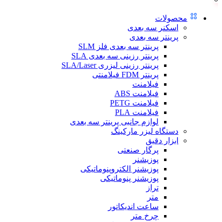
محصولات
اسکنر سه بعدی
پرینتر سه بعدی
پرینتر سه بعدی فلز SLM
پرینتر رزینی سه بعدی SLA
پرینتر رزینی لیزری SLA/Laser
پرینتر FDM فیلامنتی
فیلامنت
فیلامنت ABS
فیلامنت PETG
فیلامنت PLA
لوازم جانبی پرینتر سه بعدی
دستگاه لیزر مارکینگ
ابزار دقیق
پرگار صنعتی
پوزیشنر
پوزیشنر الکتروپنوماتیکی
پوزیشنر پنوماتیکی
تراز
متر
ساعت اندیکاتور
چرخ متر