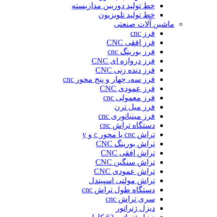
خط تولید دوربین مداربسته
خط تولید تلویزیون
ماشین آلات صنعتی
فرز cnc
فرز افقی CNC
فرز بورینگ cnc
فرز دروازه ای CNC
فرز دنده زنی CNC
فرز سه، چهار و پنج محور cnc
فرز عمودی CNC
فرز معمولی cnc
فرز میل ترن
فرز مینیاتوری cnc
دستگاه تراش cnc
تراش cnc با محور c و y
تراش بورینگ CNC
تراش افقی CNC
تراش سنگین CNC
تراش عمودی CNC
تراش مولتی اسپیندل
دستگاه طول تراش cnc
سری تراش cnc
دیزل ژنراتور