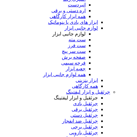
انبردست
اره دستی و برقی
همه ابزار کارگاهی
ابزار های بادی یا پنوماتیک
لوازم جانبی ابزار
لوازم جانبی ابزار
ست مته
ست فرز
ست سر پیچ
صفحه برش
فرچه سیمی
جعبه ابزار
همه لوازم جانبی ابزار
ابزار بنزینی
همه کارگاهی
جرثقیل و ابزار لیفتینگ
جرثقیل و ابزار لیفتینگ
جرثقیل بادی
جرثقیل برقی
جرثقیل دستی
جرثقیل ضد انفجار
جرثقیل برجی
جرثقیل بازویی