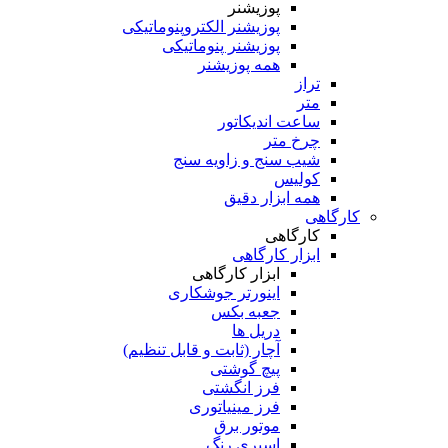
پوزیشنر
پوزیشنر الکتروپنوماتیکی
پوزیشنر پنوماتیکی
همه پوزیشنر
تراز
متر
ساعت اندیکاتور
چرخ متر
شیب سنج و زاویه سنج
کولیس
همه ابزار دقیق
کارگاهی
کارگاهی
ابزار کارگاهی
ابزار کارگاهی
اینورتر جوشکاری
جعبه بکس
دریل ها
آچار (ثابت و قابل تنظیم)
پیچ گوشتی
فرز انگشتی
فرز مینیاتوری
موتور برق
اسپری رنگ