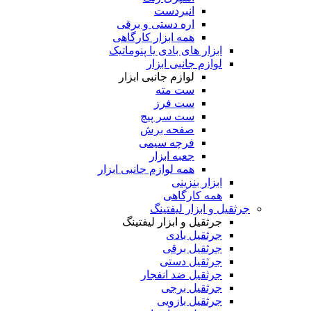
انبردست
اره دستی و برقی
همه ابزار کارگاهی
ابزار های بادی یا پنوماتیک
لوازم جانبی ابزار
لوازم جانبی ابزار
ست مته
ست فرز
ست سر پیچ
صفحه برش
فرچه سیمی
جعبه ابزار
همه لوازم جانبی ابزار
ابزار بنزینی
همه کارگاهی
جرثقیل و ابزار لیفتینگ
جرثقیل و ابزار لیفتینگ
جرثقیل بادی
جرثقیل برقی
جرثقیل دستی
جرثقیل ضد انفجار
جرثقیل برجی
جرثقیل بازویی