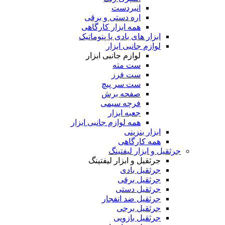
انبردست
اره دستی و برقی
همه ابزار کارگاهی
ابزار های بادی یا پنوماتیک
لوازم جانبی ابزار
لوازم جانبی ابزار
ست مته
ست فرز
ست سر پیچ
صفحه برش
فرچه سیمی
جعبه ابزار
همه لوازم جانبی ابزار
ابزار بنزینی
همه کارگاهی
جرثقیل و ابزار لیفتینگ
جرثقیل و ابزار لیفتینگ
جرثقیل بادی
جرثقیل برقی
جرثقیل دستی
جرثقیل ضد انفجار
جرثقیل برجی
جرثقیل بازویی