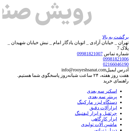
برگشت به بالا
تهران _ خیابان آزادی _ اتوبان یادگار امام _ نبش خیابان شهیدان _
پلاک 7
شماره تماس
09981821007
09981821006
02166046190
آدرس ایمیل
info@rooyeshsanat.com
هفت روز هفته، ۲۴ ساعت شبانه‌روز پاسخگوی شما هستیم.
راهنمای خرید
اسکنر سه بعدی
پرینتر سه بعدی
دستگاه لیزر مارکینگ
ابزارآلات دقیق
جرثقیل و ابزار لیفتینگ
ابزار کارگاهی
ماشین آلات تولیدی
دیزل ژنراتور