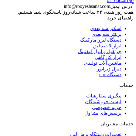
02166046190
آدرس ایمیل
info@rooyeshsanat.com
هفت روز هفته، ۲۴ ساعت شبانه‌روز پاسخگوی شما هستیم.
راهنمای خرید
اسکنر سه بعدی
پرینتر سه بعدی
دستگاه لیزر مارکینگ
ابزارآلات دقیق
جرثقیل و ابزار لیفتینگ
ابزار کارگاهی
ماشین آلات تولیدی
دیزل ژنراتور
دستگاه cnc
خدمات
پیگیری سفارشات
لیست فروشندگان
حریم خصوصی
پرسش‌های متداول
خدمات مشتریان
تعمیرات دستگاه برش لیزر