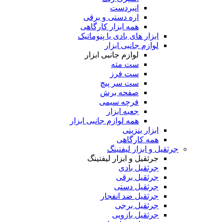
انبردست
اره دستی و برقی
همه ابزار کارگاهی
ابزار های بادی یا پنوماتیک
لوازم جانبی ابزار
لوازم جانبی ابزار
ست مته
ست فرز
ست سر پیچ
صفحه برش
فرچه سیمی
جعبه ابزار
همه لوازم جانبی ابزار
ابزار بنزینی
همه کارگاهی
جرثقیل و ابزار لیفتینگ
جرثقیل و ابزار لیفتینگ
جرثقیل بادی
جرثقیل برقی
جرثقیل دستی
جرثقیل ضد انفجار
جرثقیل برجی
جرثقیل بازویی