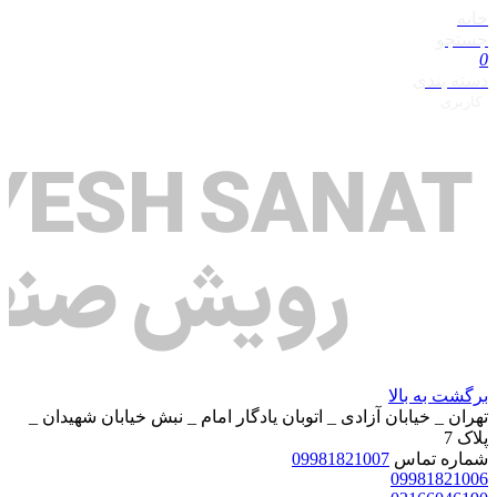
خانه
جستجو
0
دسته بندی
کاربری
برگشت به بالا
تهران _ خیابان آزادی _ اتوبان یادگار امام _ نبش خیابان شهیدان _
پلاک 7
شماره تماس
09981821007
09981821006