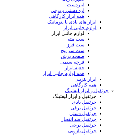
انبردست
اره دستی و برقی
همه ابزار کارگاهی
ابزار های بادی یا پنوماتیک
لوازم جانبی ابزار
لوازم جانبی ابزار
ست مته
ست فرز
ست سر پیچ
صفحه برش
فرچه سیمی
جعبه ابزار
همه لوازم جانبی ابزار
ابزار بنزینی
همه کارگاهی
جرثقیل و ابزار لیفتینگ
جرثقیل و ابزار لیفتینگ
جرثقیل بادی
جرثقیل برقی
جرثقیل دستی
جرثقیل ضد انفجار
جرثقیل برجی
جرثقیل بازویی