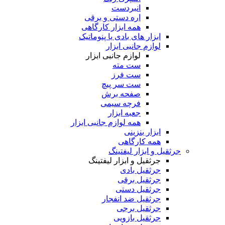
انبردست
اره دستی و برقی
همه ابزار کارگاهی
ابزار های بادی یا پنوماتیک
لوازم جانبی ابزار
لوازم جانبی ابزار
ست مته
ست فرز
ست سر پیچ
صفحه برش
فرچه سیمی
جعبه ابزار
همه لوازم جانبی ابزار
ابزار بنزینی
همه کارگاهی
جرثقیل و ابزار لیفتینگ
جرثقیل و ابزار لیفتینگ
جرثقیل بادی
جرثقیل برقی
جرثقیل دستی
جرثقیل ضد انفجار
جرثقیل برجی
جرثقیل بازویی