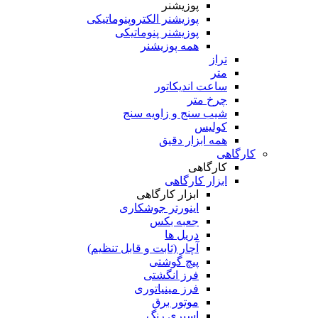
پوزیشنر
پوزیشنر الکتروپنوماتیکی
پوزیشنر پنوماتیکی
همه پوزیشنر
تراز
متر
ساعت اندیکاتور
چرخ متر
شیب سنج و زاویه سنج
کولیس
همه ابزار دقیق
کارگاهی
کارگاهی
ابزار کارگاهی
ابزار کارگاهی
اینورتر جوشکاری
جعبه بکس
دریل ها
آچار (ثابت و قابل تنظیم)
پیچ گوشتی
فرز انگشتی
فرز مینیاتوری
موتور برق
اسپری رنگ