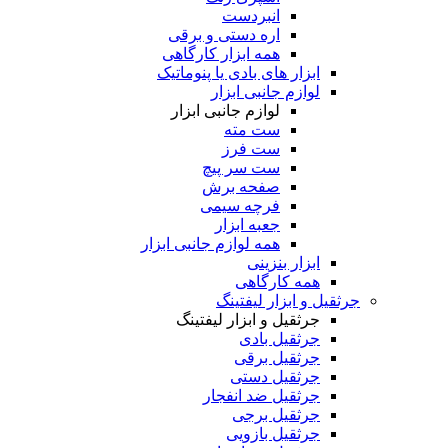
انبردست
اره دستی و برقی
همه ابزار کارگاهی
ابزار های بادی یا پنوماتیک
لوازم جانبی ابزار
لوازم جانبی ابزار
ست مته
ست فرز
ست سر پیچ
صفحه برش
فرچه سیمی
جعبه ابزار
همه لوازم جانبی ابزار
ابزار بنزینی
همه کارگاهی
جرثقیل و ابزار لیفتینگ
جرثقیل و ابزار لیفتینگ
جرثقیل بادی
جرثقیل برقی
جرثقیل دستی
جرثقیل ضد انفجار
جرثقیل برجی
جرثقیل بازویی