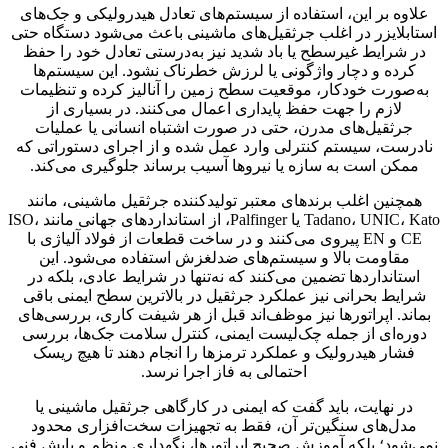
علاوه بر این، استفاده از سیستم‌های تعادل هیدرولیکی و جک‌های
استابلایزر در اغلب جرثقیل‌های ماشینی باعث می‌شود دستگاه حتی
در شرایط غیرسطح یا باد شدید نیز به‌درستی تعادل خود را حفظ
کرده و دچار واژگونی یا لرزش خطرناک نشود. این سیستم‌ها
به‌صورت خودکار، موقعیت سطح زمین را آنالیز کرده و تنظیمات
لازم را جهت حفظ پایداری اعمال می‌کنند. در بسیاری از
جرثقیل‌های مدرن، حتی در صورت اشتباه انسانی یا عملیات
نادرست، سیستم کنترلی وارد عمل شده و از اجرای دستوراتی که
ممکن است به سازه یا نیروها آسیب برساند جلوگیری می‌کند.
همچنین اغلب برندهای معتبر تولیدکننده جرثقیل ماشینی، مانند
Tadano، UNIC، Kato یا Palfinger، از استانداردهای جهانی مانند ISO،
CE و EN پیروی می‌کنند و در ساخت قطعات از فولاد آلیاژی با
مقاومت بالا و سیستم‌های ضدلغزش استفاده می‌شود. این
استانداردها تضمین می‌کنند که نه‌تنها در شرایط عادی، بلکه در
شرایط بحرانی نیز عملکرد جرثقیل در بالاترین سطح ایمنی باقی
بماند. اپراتورها نیز موظف‌اند قبل از هر شیفت کاری، بررسی‌های
دوره‌ای از جمله چک‌لیست ایمنی، کنترل سلامت جک‌ها، بررسی
فشار هیدرولیک و عملکرد ترمزها را انجام دهند تا هیچ ریسک
احتمالی به فاز اجرا نرسد.
در نهایت، باید گفت که ایمنی در کارگاهی جرثقیل ماشینی یا
مدل‌های سنگین‌تر آن، فقط به تجهیزات سخت‌افزاری محدود
نمی‌شود؛ بلکه آموزش صحیح اپراتورها، نگهداری منظم و پایش فنی