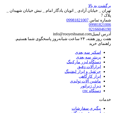
برگشت به بالا
تهران _ خیابان آزادی _ اتوبان یادگار امام _ نبش خیابان شهیدان _
پلاک 7
شماره تماس
09981821007
09981821006
02166046190
آدرس ایمیل
info@rooyeshsanat.com
هفت روز هفته، ۲۴ ساعت شبانه‌روز پاسخگوی شما هستیم.
راهنمای خرید
اسکنر سه بعدی
پرینتر سه بعدی
دستگاه لیزر مارکینگ
ابزارآلات دقیق
جرثقیل و ابزار لیفتینگ
ابزار کارگاهی
ماشین آلات تولیدی
دیزل ژنراتور
دستگاه cnc
خدمات
پیگیری سفارشات