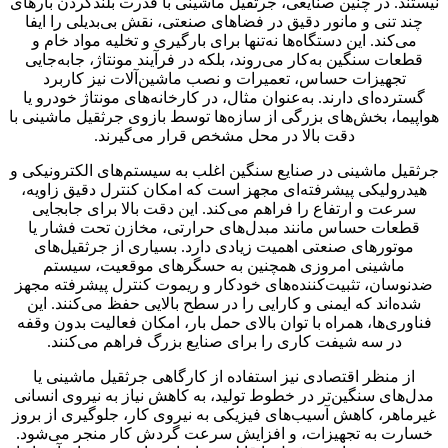
نیستند. در چنین صنایعی، جرثقیل ماشینی با قدرت بلندکردن بارهای
چند تنی و مانور دقیق در فضاهای صنعتی، نقش بی‌بدیلی را ایفا
می‌کند. این دستگاه‌ها نه‌تنها برای بارگیری و تخلیه مواد خام و
قطعات سنگین به‌کار می‌روند، بلکه در فرآیند مونتاژ، جابه‌جایی
تجهیزات حساس، تعمیرات و نصب ماشین‌آلات نیز کاربرد
گسترده‌ای دارند. به‌عنوان مثال، در کارخانه‌های مونتاژ خودرو یا
هواپیما، بخش‌های بزرگی از سازه‌ها توسط بازوی جرثقیل ماشینی با
دقت بالا در محل مشخص قرار می‌گیرند.
جرثقیل ماشینی در صنایع سنگین اغلب به سیستم‌های الکترونیکی و
هیدرولیکی پیشرفته‌ای مجهز است که امکان کنترل دقیق زاویه،
سرعت و ارتفاع را فراهم می‌کند. این دقت بالا برای جابجایی
قطعات حساس مانند مبدل‌های حرارتی، مخازن تحت فشار یا
موتورهای صنعتی اهمیت زیادی دارد. بسیاری از جرثقیل‌های
ماشینی امروزی همچنین به حسگرهای موقعیت، سیستم
ضدنوسان، تثبیت‌کننده‌های خودکار و ریموت کنترل پیشرفته مجهز
شده‌اند که ایمنی و کارایی را در سطح بالایی حفظ می‌کنند. این
فناوری‌ها، همراه با توان بالای حمل بار، امکان فعالیت بدون وقفه
در سه شیفت کاری را برای صنایع بزرگ فراهم می‌کنند.
از منظر اقتصادی نیز استفاده از کارگاهی جرثقیل ماشینی یا
مدل‌های سنگین‌تر در خطوط تولید، به کاهش نیاز به نیروی انسانی
غیرماهر، کاهش آسیب‌های فیزیکی به نیروی کار، جلوگیری از بروز
خسارت به تجهیزات، و افزایش سرعت گردش کار منجر می‌شود.